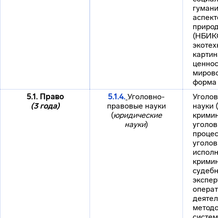
гумани
аспект
приро
(НБИКС
экотех
картин
ценнос
миров
форма 
5.1. Право
5.1.4.
Уголовно-
Уголо
(3 года)
правовые науки
науки 
(
юридические
кримин
науки
)
уголов
процес
уголов
исполн
кримин
судеб
экспер
операт
деятел
методо
систем