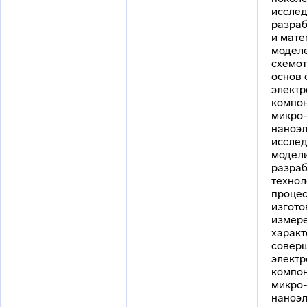
исслед
разраб
и мате
моделе
схемот
основ 
электр
компо
микро-
наноэл
исслед
модел
разраб
технол
процес
изгото
измер
характ
совер
электр
компо
микро-
наноэл