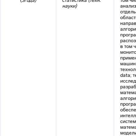
(
3года)
статистика
(техн.
том чи
науки)
анализ
отдел
област
направ
алгори
прогр
распоз
в том 
монито
приме
машинн
технол
data; 
исслед
разраб
матема
алгори
прогр
обесп
интелл
систем
матем
модели