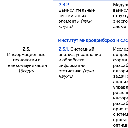
2.3.2.
Модул
Вычислительные
вычис
системы и их
структ
элементы
(техн.
энерг
науки)
элемен
Институт
микроприборов и сис
2.3.
2.3.1.
Системный
Иссле
Информационные
анализ, управление
вопро
технологии и
и обработка
формал
телекоммуникации
информации,
разраб
(
3года)
статистика
(техн.
алгор
науки)
задач 
анализ
управл
решени
инфор
разраб
ориен
систем
принят
оптим