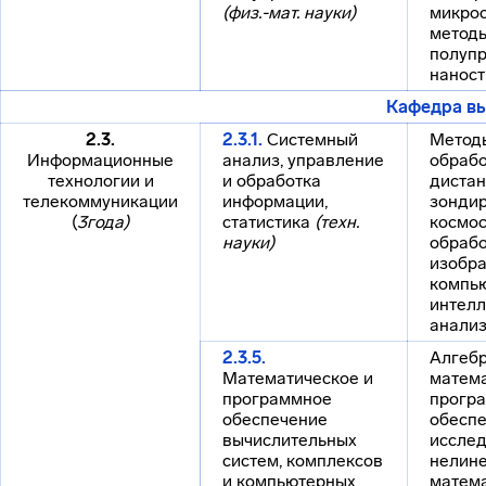
(физ.-мат. науки)
микро
метод
полуп
наност
Кафедра вы
2.3.
2.3.1.
Системный
Метод
Информационные
анализ, управление
обрабо
технологии и
и обработка
диста
телекоммуникации
информации,
зондир
(
3года)
статистика
(техн.
космос
науки)
обрабо
изобра
компью
интел
анали
2.3.5.
Алгебр
Математическое и
матема
программное
прогр
обеспечение
обеспе
вычислительных
иссле
систем, комплексов
нелин
и компьютерных
матем