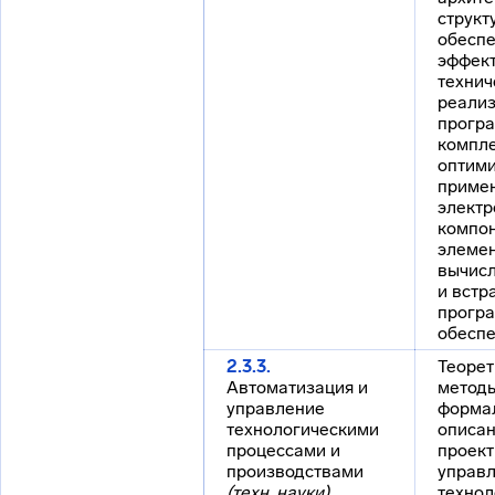
структ
обесп
эффек
технич
реализ
програ
компле
оптими
приме
электр
компон
элеме
вычисл
и встр
прогр
обеспе
2.3.3.
Теорет
Автоматизация и
методы
управление
форма
технологическими
описан
процессами и
проект
производствами
управ
(техн. науки)
технол