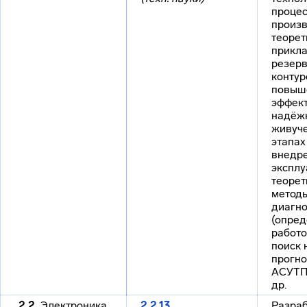
процес
произв
теорет
прикл
резер
контур
повыш
эффект
надёжн
живуче
этапах
внедре
эксплу
теорет
методы
диагн
(опред
работо
поиск 
прогно
АСУТП
др.
2.2.
Электроника,
2.2.13.
Разраб