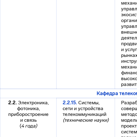
механ
управл
экосис
органи
управ
внешн
деятел
продв
и услу
рынках
инстру
механ
финанс
высок
развит
Кафедра телеко
2.2.
Электроника,
2.2.15.
Системы,
Разраб
фотоника,
сети и устройства
совер
приборостроение
телекоммуникаций
методо
и связь
(технические науки)
модел
(
4 года)
проект
систем