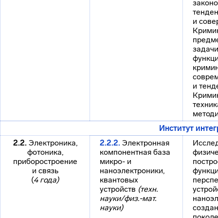
законо
тенден
и сове
Кримин
предме
задачи
функци
кримин
соврем
и тенд
Крими
техника
методи
Институт инте
2.2.
Электроника,
2.2.2.
Электронная
Иссле
фотоника,
компонентная база
физиче
приборостроение
микро- и
постро
и связь
наноэлектроники,
функц
(
4 года)
квантовых
персп
устройств
(техн.
устрой
науки/физ.-мат.
наноэл
науки)
создан
поколе