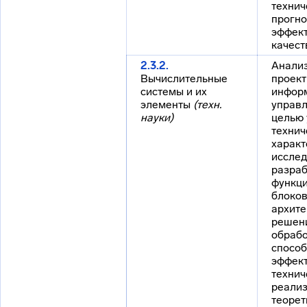
технич
прогно
эффект
качест
2.3.2.
Анализ
Вычислительные
проек
системы и их
инфор
элементы
(техн.
управл
науки)
целью 
технич
характ
исслед
разраб
функц
блоков
архите
решени
обрабо
способ
эффек
технич
реализ
теорет