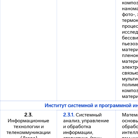
компо
наном
фото-,
термок
процес
иссле
бессв
пьезоэ
матери
пленок
матери
элект
связью
мульти
полим
компо
матери
Институт системной и программной и
2.3.
2.3.1.
Системный
Матем
Информационные
анализ, управление
основ
технологии и
и обработка
обрабо
телекоммуникации
информации,
интелл