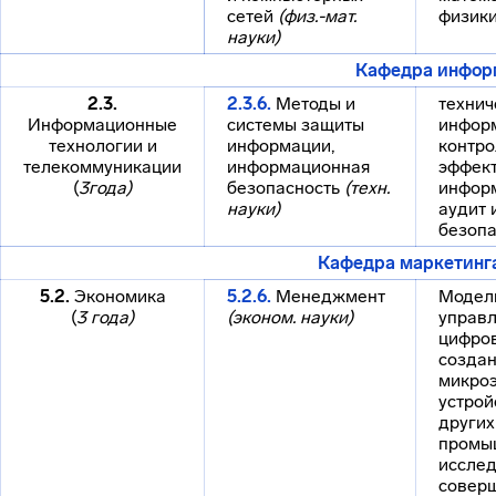
сетей
(физ.-мат.
физики
науки)
Кафедра информ
2.3.
2.3.6.
Методы и
технич
Информационные
системы защиты
инфор
технологии и
информации,
контро
телекоммуникации
информационная
эффек
(
3года)
безопасность
(техн.
инфор
науки)
аудит
безопа
Кафедра маркетинга
5.2.
Экономика
5.2.6.
Менеджмент
Модел
(
3 года)
(эконом. науки)
управл
цифров
созда
микро
устрой
других
промы
исслед
совер