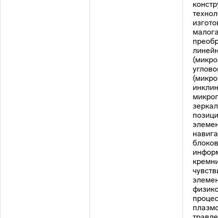
констр
технол
изгото
малог
преоб
линейн
(микро
углово
(микро
инклин
микро
зеркал
позици
элеме
навига
блоков
информ
кремн
чувств
элемен
физико
процес
плазм
травле