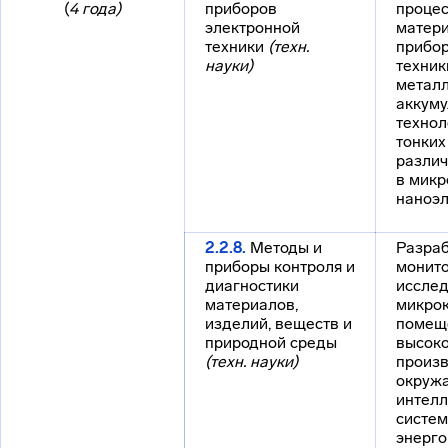
(
4 года)
приборов
процес
электронной
матери
техники
(техн.
прибор
науки)
техник
метал
аккуму
технол
тонких
разли
в микр
наноэл
2.2.8.
Методы и
Разраб
приборы контроля и
монито
диагностики
иссле
материалов,
микрок
изделий, веществ и
помещ
природной среды
высоко
(техн. науки)
произв
окруж
интел
систем
энерго