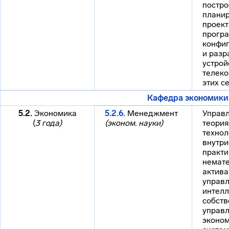
постро
планир
проек
прогр
конфиг
и разр
устрой
телек
этих се
Кафедра экономики
5.2.
Экономика
5.2.6.
Менеджмент
Управл
(
3 года)
(эконом. науки)
теория
технол
внутр
практи
немат
актива
управ
интелл
собств
управ
эконо