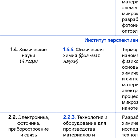
матери
элеме
микром
разраб
фотони
оптоэл
Институт перспектив
1.4.
Химические
1.4.4.
Физическая
Термо
науки
химия
(физ.-мат.
нанома
(
4 года)
науки)
физик
основы
химиче
и синт
матери
электр
процес
микроэ
наноте
2.2.
Электроника,
2.2.3.
Технология и
Разраб
фотоника,
оборудование для
химич
приборостроение
производства
исслед
и связь
материалов и
технол