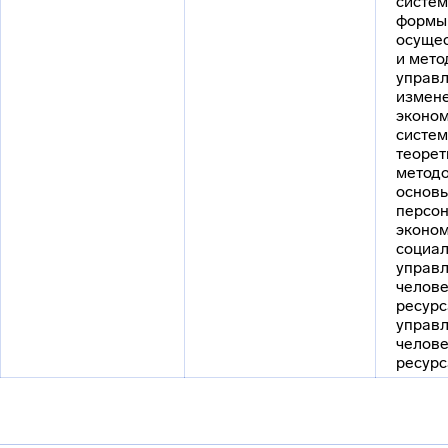
систем
формы 
осущес
и мето
управ
измен
эконо
систем
теорет
метод
основы
персон
эконом
социал
управ
челов
ресурс
управ
челов
ресурс