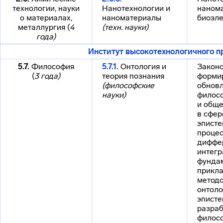
технологии, науки
Нанотехнологии и
наном
о материалах,
наноматериалы
биоэле
металлургия (
4
(техн. науки)
года)
Институт высокотехнологичного п
5.7.
Философия
5.7.1.
Онтология и
Закон
(
3 года)
теория познания
форми
(философские
обнов
науки)
филосо
и обще
в сфер
эписте
процес
диффе
интегр
фунда
прикла
методо
онтоло
эписте
разраб
филос