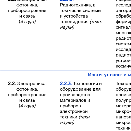
фотоника,
Радиотехника, в
иссле
приборостроение
том числе системы
алгор
и связь
и устройства
обрабо
(
4 года)
телевидения
(техн.
форми
науки)
сигнал
много
радиот
систем
иссле
радиот
устрой
космич
Институт нано- и
2.2.
Электроника,
2.2.3.
Технология и
Технол
фотоника,
оборудование для
обору
приборостроение
производства
произв
и связь
материалов и
полупр
(
4 года)
приборов
матери
электронной
микро-
техники
(техн.
наноэл
науки)
микро
техник