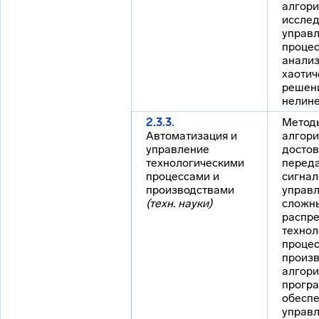
алгор
иссле
управл
процес
анализ
хаотич
решен
нелине
2.3.3.
Методы
Автоматизация и
алгор
управление
достов
технологическими
переда
процессами и
сигнал
производствами
управл
(техн. науки)
сложн
распр
технол
процес
произв
алгори
прогр
обеспе
управ