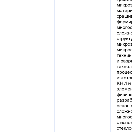
микро
матери
сращи
форми
многос
сложн
структ
микроэ
микро
техник
и разр
технол
проце
изгото
КНИ и 
элемен
физиче
разраб
основ 
сложн
многос
с испо
стекл