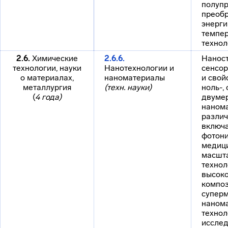
полуп
преоб
энерги
темпе
технол
2.6.
Химические
2.6.6.
Наност
технологии, науки
Нанотехнологии и
сенсор
о материалах,
наноматериалы
и свой
металлургия
(техн. науки)
ноль-, 
(
4 года)
двуме
наном
различ
включа
фотони
медици
масшт
технол
высоко
композ
супер
нанома
технол
иссле