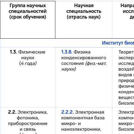
Группа научных
Научная
Напра
специальностей
специальность
иссл
(срок обучения)
(отрасль наук)
д
Институт био
1.3.
Физические
1.3.8.
Физика
Теорет
науки
конденсированного
экспе
(
4 года)
состояния
(физ.-мат.
иссле
науки)
воздей
видов 
приро
физиче
конде
вещес
биоэле
2.2.
Электроника,
2.2.2.
Электронная
Элект
фотоника,
компонентная база
компон
приборостроение
микро- и
микро-
и связь
наноэлектроники,
биоэле