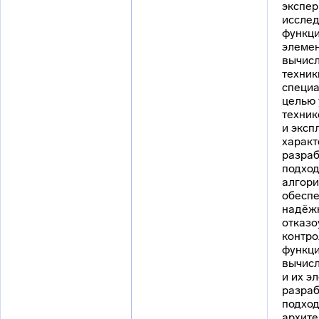
экспе
иссле
функц
элемен
вычис
техник
специа
целью
техник
и эксп
характ
разраб
подход
алгори
обесп
надёжн
отказо
контро
функц
вычисл
и их э
разраб
подход
архите