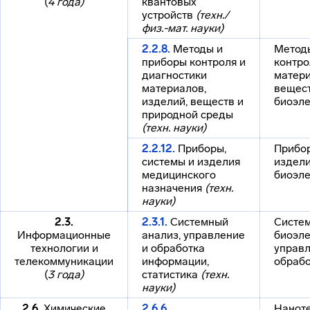
(
4 года)
квантовых
устройств
(техн./
физ.-мат. науки)
2.2.8.
Методы и
Метод
приборы контроля и
контро
диагностики
матери
материалов,
вещес
изделий, веществ и
биоэле
природной среды
(техн. науки)
2.2.12.
Приборы,
Прибор
системы и изделия
издел
медицинского
биоэле
назначения
(техн.
науки)
2.3.
2.3.1.
Системный
Систем
Информационные
анализ, управление
биоэле
технологии и
и обработка
управл
телекоммуникации
информации,
обраб
(
3 года)
статистика
(техн.
науки)
2.6.
Химические
2.6.6.
Наноте