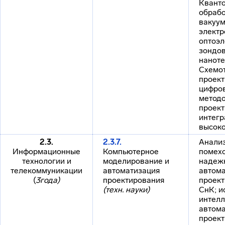
Квант
обрабо
вакуу
электр
оптоэл
зондо
наноте
Схемот
проек
цифров
метод
проек
интегр
высоко
2.3.
2.3.7.
Анали
Информационные
Компьютерное
помехо
технологии и
моделирование и
надеж
телекоммуникации
автоматизация
автом
(
3года)
проектирования
проек
(техн. науки)
СнК; и
интелл
автом
проек