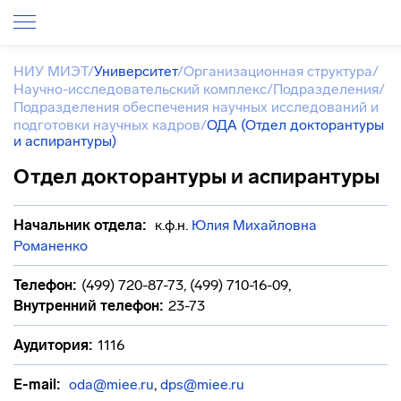
НИУ МИЭТ
/
Университет
/
Организационная структура
/
Научно-исследовательский комплекс
/
Подразделения
/
Подразделения обеспечения научных исследований и
подготовки научных кадров
/
ОДА (Отдел докторантуры
и аспирантуры)
Отдел докторантуры и аспирантуры
Начальник отдела:
к.ф.н.
Юлия Михайловна
Романенко
Телефон:
(499) 720-87-73, (499) 710-16-09
,
Внутренний телефон:
23-73
Аудитория:
1116
E-mail:
oda@miee.ru
,
dps@miee.ru