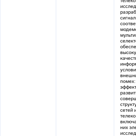
телеко
исслед
разраб
сигнал
соотв
модемо
мульти
селект
обесп
высоку
качест
инфор
услови
внешни
помех:
эффект
развит
совер
структ
сетей 
телеко
включа
них эл
иссле