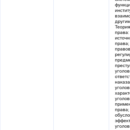
функци
инстит
взаимо
другим
Теория
права:
источн
права;
право
регули
предме
престу
уголов
ответс
наказа
уголов
характ
уголов
примен
права;
обусло
эффек
уголов