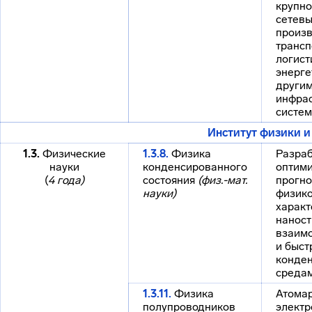
крупн
сетев
произв
трансп
логист
энерге
други
инфра
систе
Институт физики 
1.3.
Физические
1.3.8.
Физика
Разраб
науки
конденсированного
оптими
(
4 года)
состояния
(физ.-мат.
прогн
науки)
физик
характ
наност
взаимо
и быст
конде
средам
1.3.11.
Физика
Атомар
полупроводников
электр