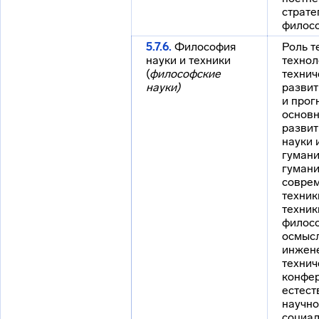
страте
филос
5.7.6.
Философия
Роль т
науки и техники
технол
(
философские
технич
науки)
развит
и прог
основн
развит
науки 
гумани
гумани
соврем
техник
техник
филос
осмыс
инжен
технич
конфе
естест
научно
социал