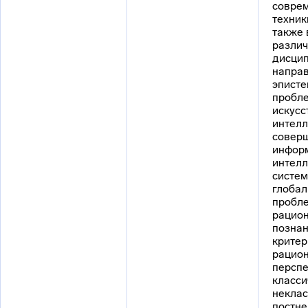
соврем
техник
также 
разли
дисцип
направ
эписте
пробл
искусс
интелл
совер
инфор
интелл
систем
глобал
пробл
рацион
познан
критер
рацион
перспе
класси
неклас
постне