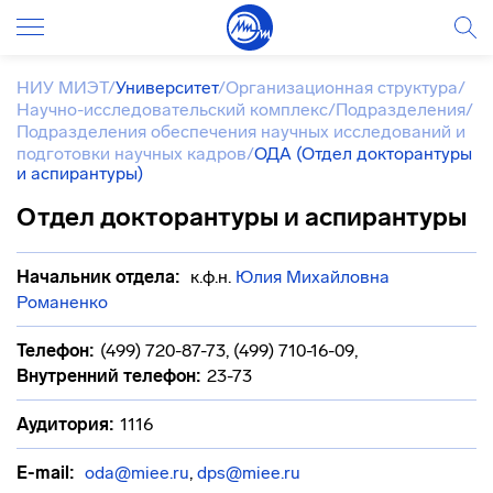
НИУ МИЭТ
/
Университет
/
Организационная структура
/
Научно-исследовательский комплекс
/
Подразделения
/
Подразделения обеспечения научных исследований и
подготовки научных кадров
/
ОДА (Отдел докторантуры
и аспирантуры)
Отдел докторантуры и аспирантуры
Начальник отдела:
к.ф.н.
Юлия Михайловна
Романенко
Телефон:
(499) 720-87-73, (499) 710-16-09
,
Внутренний телефон:
23-73
Аудитория:
1116
E-mail:
oda@miee.ru
,
dps@miee.ru