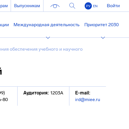
Войти
ерам
Выпускникам
РУ
EN
ации
Международная деятельность
Приоритет 2030
ния обеспечения учебного и научного
й
99)
Аудитория:
1203А
E-mail:
6-80
ird@miee.ru