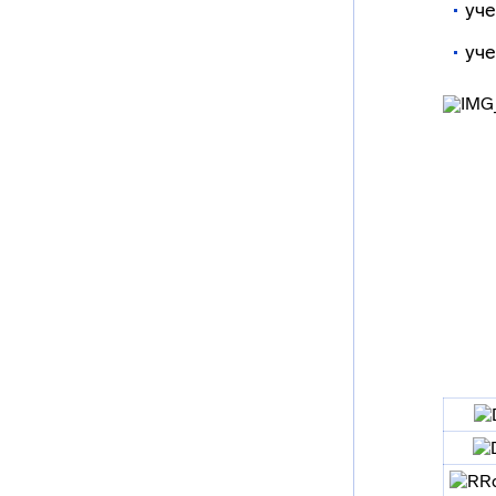
уче
уч