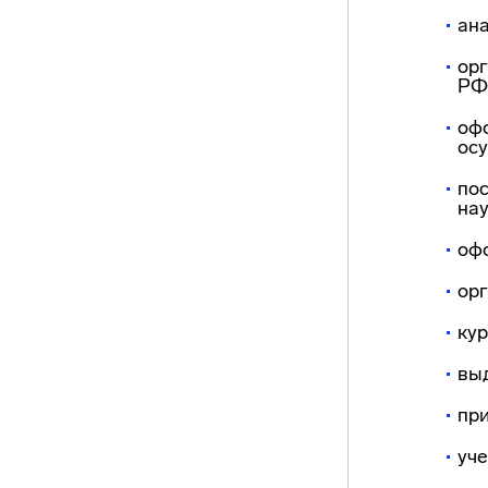
ан
орг
РФ 
оф
осу
пос
нау
оф
ор
ку
вы
при
уч