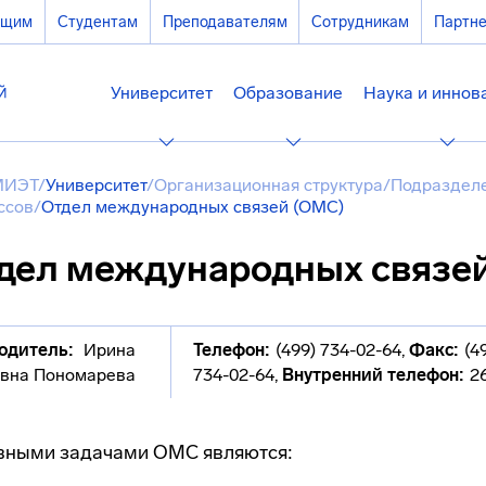
ющим
Студентам
Преподавателям
Сотрудникам
Партн
Университет
Образование
Наука и иннов
МИЭТ
/
Университет
/
Организационная структура
/
Подразделе
ссов
/
Отдел международных связей (ОМС)
дел международных связе
одитель:
Ирина
Телефон:
(499) 734-02-64
,
Факс:
(4
вна Пономарева
734-02-64
,
Внутренний телефон:
2
вными задачами ОМС являются: