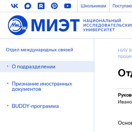
Школьникам
Поступа
Отдел международных связей
НИУ 
проце
О подразделении
От
Признание иностранных
документов
Руков
Ивано
BUDDY-программа
Осно