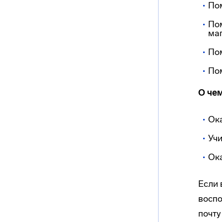
Пом
Пом
маг
Пом
По
О че
Ок
Учи
Ока
Если 
воспо
почт