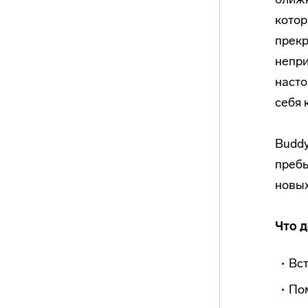
кото
прекр
непри
насто
себя 
Buddy
преб
новых
Что 
Вст
По