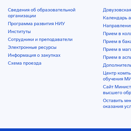
Сведения об образовательной
Довузовская
организации
Календарь а
Программа развития НИУ
Направления
Институты
Прием в ко
Сотрудники и преподаватели
Прием в бак
Электронные ресурсы
Прием в маг
Информация о закупках
Прием в асп
Схема проезда
Дополнител
Центр комп
обучения М
Сайт Минист
высшего об
Оставить мн
оказания ус