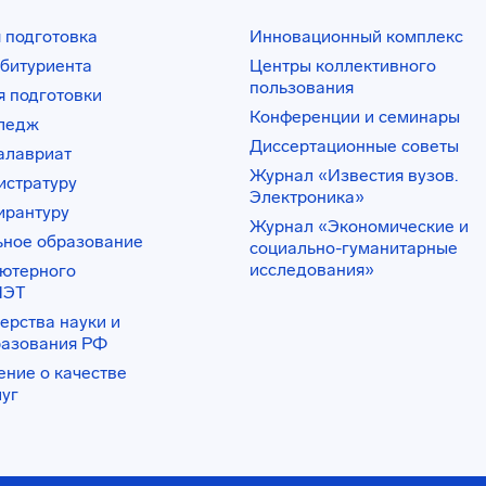
 подготовка
Инновационный комплекс
битуриента
Центры коллективного
пользования
 подготовки
Конференции и семинары
лледж
Диссертационные советы
алавриат
Журнал «Известия вузов.
истратуру
Электроника»
ирантуру
Журнал «Экономические и
ьное образование
социально-гуманитарные
исследования»
ьютерного
ИЭТ
ерства науки и
разования РФ
ение о качестве
луг