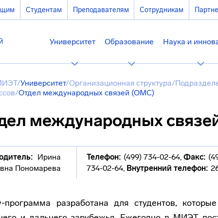
ющим
Студентам
Преподавателям
Сотрудникам
Партн
Университет
Образование
Наука и иннов
МИЭТ
/
Университет
/
Организационная структура
/
Подразделе
ссов
/
Отдел международных связей (ОМС)
дел международных связе
одитель:
Ирина
Телефон:
(499) 734-02-64
,
Факс:
(4
вна Пономарева
734-02-64
,
Внутренний телефон:
2
y-программа разработана для студентов, котор
него и дальнего зарубежья. Ежегодно в МИЭТ пост