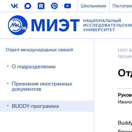
Школьникам
Поступа
Отдел международных связей
НИУ 
проце
О подразделении
От
Признание иностранных
документов
Руков
Ивано
BUDDY-программа
Budd
ближ