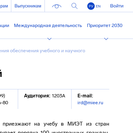
Войти
ерам
Выпускникам
РУ
EN
ации
Международная деятельность
Приоритет 2030
ния обеспечения учебного и научного
й
99)
Аудитория:
1203А
E-mail:
6-80
ird@miee.ru
ые приезжают на учебу в МИЭТ из стран
упает порядка 100 иностранных граждан,