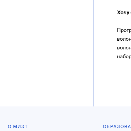
Хочу 
Прогр
волон
волон
набор
О МИЭТ
ОБРАЗОВ