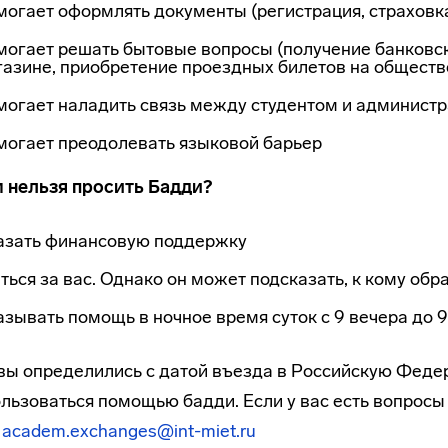
огает оформлять документы (регистрация, страховк
огает решать бытовые вопросы (получение банковско
азине, приобретение проездных билетов на обществ
огает наладить связь между студентом и администр
могает преодолевать языковой барьер
м нельзя просить Бадди?
азать финансовую поддержку
ться за вас. Однако он может подсказать, к кому об
зывать помощь в ночное время суток с 9 вечера до 9
вы определились с датой въезда в Российскую Феде
льзоваться помощью бадди. Если у вас есть вопросы
у
academ.exchanges@int-miet.ru