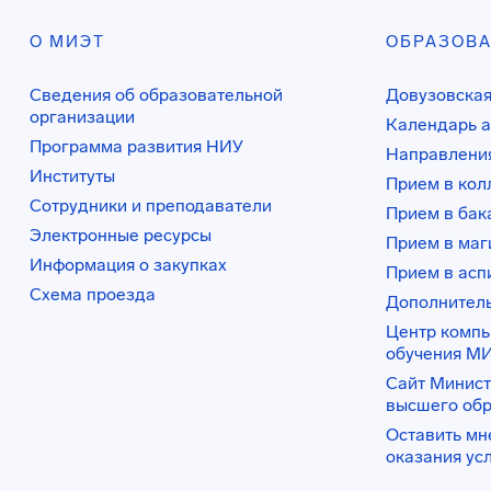
О МИЭТ
ОБРАЗОВ
Сведения об образовательной
Довузовская
организации
Календарь а
Программа развития НИУ
Направления
Институты
Прием в ко
Сотрудники и преподаватели
Прием в бак
Электронные ресурсы
Прием в маг
Информация о закупках
Прием в асп
Схема проезда
Дополнител
Центр комп
обучения М
Сайт Минист
высшего об
Оставить мн
оказания ус