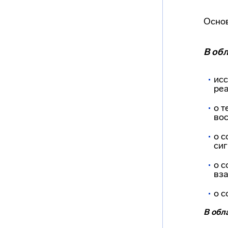
Осно
В об
исс
ре
o т
вос
o с
сиг
o с
вз
o 
В обл