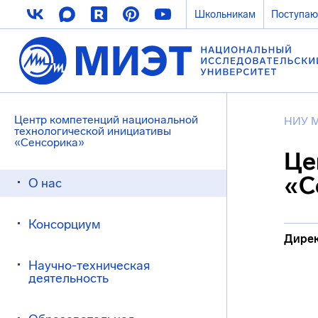
Школьникам
Поступа
Центр компетенций национальной
НИУ 
технологической инициативы
«Сенсорика»
Це
«С
О нас
Консорциум
Дирек
Научно-техническая
деятельность