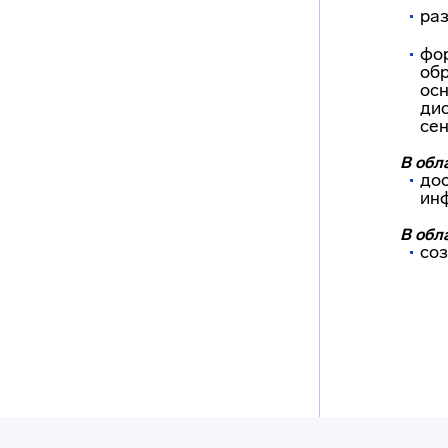
раз
фо
об
осн
дис
сен
В обл
до
инф
В обл
соз