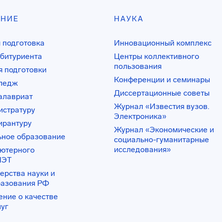
АНИЕ
НАУКА
 подготовка
Инновационный комплекс
битуриента
Центры коллективного
пользования
 подготовки
Конференции и семинары
лледж
Диссертационные советы
алавриат
Журнал «Известия вузов.
истратуру
Электроника»
ирантуру
Журнал «Экономические и
ьное образование
социально-гуманитарные
исследования»
ьютерного
ИЭТ
ерства науки и
разования РФ
ение о качестве
луг