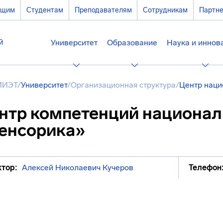
ющим
Студентам
Преподавателям
Сотрудникам
Партн
Университет
Образование
Наука и иннов
МИЭТ
/
Университет
/
Организационная структура
/
Центр наци
нтр компетенций национал
енсорика»
тор:
Алексей Николаевич Кучеров
Телефон