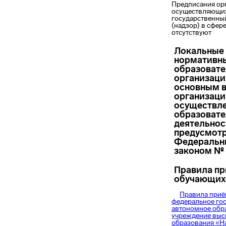
Предписания ор
осуществляющи
государственны
(надзор) в сфер
отсутствуют
Локальные
нормативн
образоват
организаци
основным 
организаци
осуществл
образоват
деятельнос
предусмот
Федераль
законом № 
Правила п
обучающих
Правила приё
федеральное го
автономное обр
учреждение выс
образования «Н