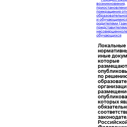
возникновения,
приостановлени
прекращения от
образовательно
и обучающимися 
родителями (за
представителям
несовершеннол
обучающихся
Локальные
нормативны
иные докум
которые
размещают
опубликов
по решени
образоват
организации
размещени
опубликов
которых яв
обязательн
соответств
законодат
Российско