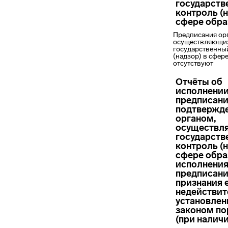
государств
контроль (н
сфере обра
Предписания ор
осуществляющи
государственны
(надзор) в сфер
отсутствуют
Отчёты об
исполнени
предписани
подтвержд
органом,
осуществ
государств
контроль (н
сфере обра
исполнени
предписани
признания 
недействит
установле
законом по
(при налич