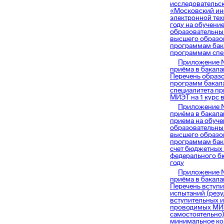
исследовательс
«Московский ин
электронной тех
году на обучение
образовательн
высшего образо
программам бак
программам спе
Приложение 
приёма в бакала
Перечень образ
программ бакал
специалитета пр
МИЭТ на 1 курс в
Приложение 
приёма в бакала
приема на обучен
образовательн
высшего образо
программам бак
счет бюджетных
федерального б
году
Приложение 
приёма в бакала
Перечень вступ
испытаний (резу
вступительных 
проводимых МИ
самостоятельно)
минимальное ко