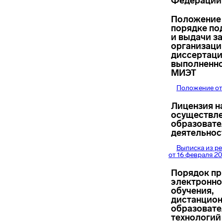
Федерации
Положение
порядке по
и выдачи з
организаци
диссертаци
выполненно
МИЭТ
Положение от
Лицензия н
осуществл
образоват
деятельнос
Выписка из р
от 16 февраля 20
Порядок п
электронно
обучения,
дистанцио
образоват
технологий