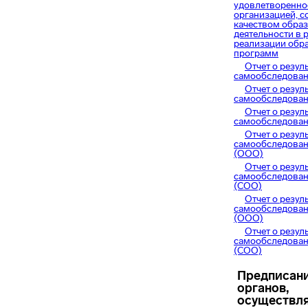
удовлетворенно
организацией, 
качеством обра
деятельности в 
реализации обр
программ
Отчет о резул
самообследовани
Отчет о резул
самообследовани
Отчет о резул
самообследован
Отчет о резул
самообследован
(ООО)
Отчет о резул
самообследован
(СОО)
Отчет о резул
самообследовани
(ООО)
Отчет о резул
самообследовани
(СОО)
Предписан
органов,
осуществл