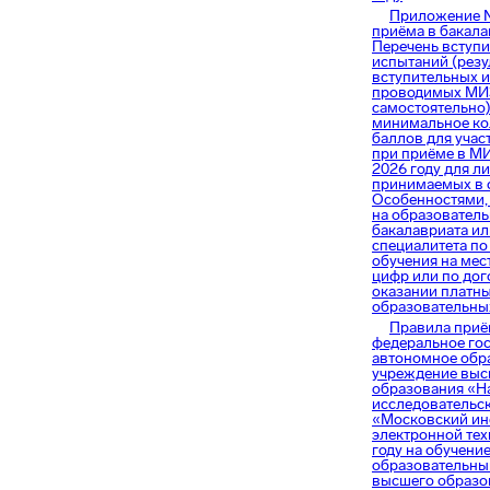
Приложение 
приёма в бакала
Перечень вступ
испытаний (резу
вступительных 
проводимых МИ
самостоятельно)
минимальное ко
баллов для учас
при приёме в МИ
2026 году для ли
принимаемых в 
Особенностями,
на образовател
бакалавриата и
специалитета п
обучения на мес
цифр или по до
оказании платн
образовательны
Правила приё
федеральное го
автономное обр
учреждение выс
образования «Н
исследовательс
«Московский ин
электронной тех
году на обучение
образовательн
высшего образо