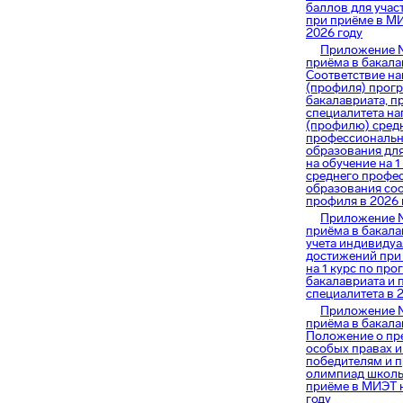
баллов для учас
при приёме в МИ
2026 году
Приложение 
приёма в бакала
Соответствие н
(профиля) прог
бакалавриата, 
специалитета н
(профилю) сред
профессиональн
образования дл
на обучение на 1
среднего профе
образования со
профиля в 2026 
Приложение 
приёма в бакала
учета индивиду
достижений при
на 1 курс по пр
бакалавриата и
специалитета в 
Приложение 
приёма в бакала
Положение о пр
особых правах 
победителям и 
олимпиад школь
приёме в МИЭТ н
году