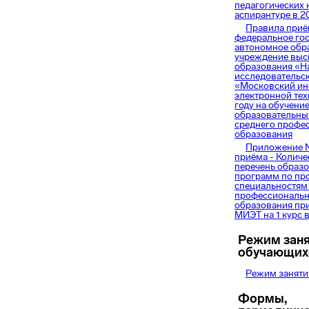
педагогических 
аспирантуре в 2
Правила приё
федеральное го
автономное обр
учреждение выс
образования «Н
исследовательс
«Московский ин
электронной тех
году на обучение
образовательн
среднего профе
образования
Приложение 
приёма - Количе
перечень образ
программ по пр
специальностям
профессиональн
образования пр
МИЭТ на 1 курс в
Режим зан
обучающих
Режим заняти
Формы,