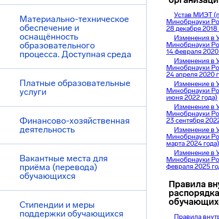
организаци
Устав МИЭТ (
Материально-техническое
Минобрнауки Ро
обеспечение и
28 декабря 2018 
оснащённость
Изменения в У
образовательного
Минобрнауки Ро
14 февраля 2020
процесса. Доступная среда
Изменения в У
Минобрнауки Ро
24 апреля 2020 г
Платные образовательные
Изменение в У
услуги
Минобрнауки Ро
июня 2022 года)
Изменение в У
Минобрнауки Ро
Финансово-хозяйственная
23 сентября 2022
деятельность
Изменение в У
Минобрнауки Рос
марта 2024 года
Изменение в У
Вакантные места для
Минобрнауки Ро
приёма (перевода)
февраля 2025 го
обучающихся
Правила вн
распорядк
обучающих
Стипендии и меры
поддержки обучающихся
Правила внут