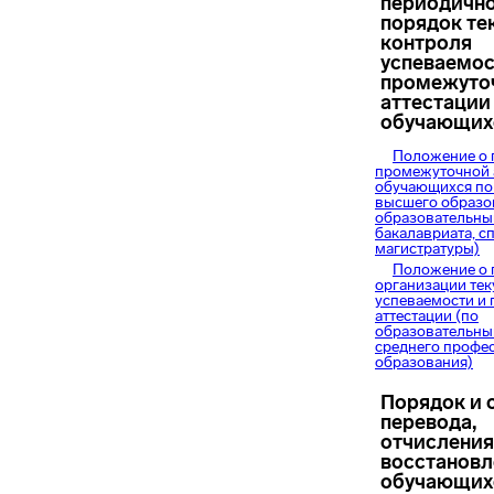
периодично
порядок те
контроля
успеваемос
промежуто
аттестации
обучающих
Положение о 
промежуточной 
обучающихся по
высшего образо
образовательн
бакалавриата, с
магистратуры)
Положение о 
организации тек
успеваемости и
аттестации (по
образовательн
среднего профе
образования)
Порядок и 
перевода,
отчисления
восстановл
обучающих