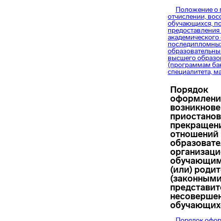
Положение о 
отчислении, вос
обучающихся, п
предоставления
академического 
последипломных
образовательн
высшего образо
(программам ба
специалитета, м
Порядок
оформлени
возникнове
приостанов
прекращен
отношений
образоват
организаци
обучающим
(или) роди
(законным
представит
несоверше
обучающих
Порядок офо