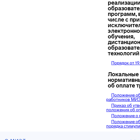
реализаци
образоват
программ, 
числе с пр
исключите
электронно
обучения,
дистанцио
образоват
технологий
Порядок от 19.
Локальные
нормативн
об оплате т
Положение об
работников МИ
Приказ об ут
положения об оп
Положение о
Положение об
порядка стимул