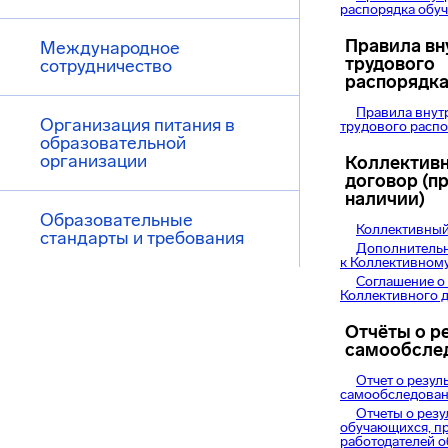
распорядка обу
Правила вн
Международное
трудового
сотрудничество
распорядк
Правила внут
Организация питания в
трудового расп
образовательной
организации
Коллектив
договор (п
наличии)
Образовательные
Коллективный
стандарты и требования
Дополнительн
к Коллективном
Соглашение о
Коллективного 
Отчёты о р
самообсле
Отчет о резул
самообследова
Отчеты о резу
обучающихся, п
работодателей о