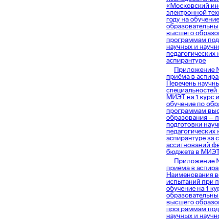
«Московский ин
электронной тех
году на обучение
образовательн
высшего образо
программам под
научных и научн
педагогических 
аспирантуре
Приложение 
приёма в аспира
Перечень научн
специальностей 
МИЭТ на 1 курс 
обучение по об
программам вы
образования – 
подготовки науч
педагогических 
аспирантуре за 
ассигнований ф
бюджета в МИЭТ 
Приложение 
приёма в аспира
Наименования в
испытаний при 
обучение на 1 ку
образовательн
высшего образо
программам под
научных и научн