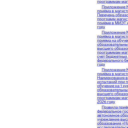
программам маг
Приложение 
приёма в магист
Перечень образ
программ магис
приёме в МИЭТ н
году
Приложение 
приёма в магист
приема на обучен
образовательн
высшего образо
программам маг
счет бюджетных
федерального б
году
Приложение 
приёма в магист
Наименования в
испытаний при 
обучение на 1 ку
образовательн
высшего образо
программам маг
2026 году
Правила приё
федеральное го
автономное обр
учреждение выс
образования «Н
исследовательс