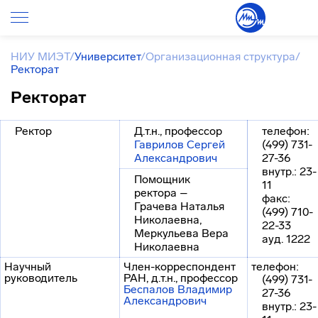
НИУ МИЭТ
/
Университет
/
Организационная структура
/
Ректорат
Ректорат
Ректор
Д.т.н., профессор
телефон:
Гаврилов Сергей
(499) 731-
Александрович
27-36
внутр.: 23-
Помощник
11
ректора –
факс:
Грачева Наталья
(499) 710-
Николаевна,
22-33
Меркульева Вера
ауд. 1222
Николаевна
Научный
Член-корреспондент
телефон:
руководитель
РАН, д.т.н., профессор
(499) 731-
Беспалов Владимир
27-36
Александрович
внутр.: 23-