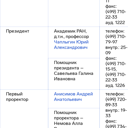
11
факс:
(499) 710-
22-33
ауд. 1222
Президент
Академик РАН,
телефон:
д.т.н., профессор
(499) 710-
Чаплыгин Юрий
79-97
Александрович
внутр.: 25-
09
факс:
Помощник
(499) 710-
президента –
15-15,
Савельева Галина
(499) 710-
Ивановна
22-33
ауд. 1226
Первый
Анисимов Андрей
телефон:
проректор
Анатольевич
(499) 720-
89-33
внутр.: 19-
Помощник
33
проректора –
факс:
Немова Алла
(499) 734-