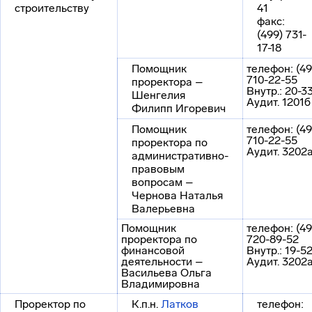
строительству
41
факс:
(499) 731-
17-18
Помощник
телефон: (49
710-22-55
проректора –
Внутр.: 20-3
Шенгелия
Аудит. 1201б
Филипп Игоревич
Помощник
телефон: (49
710-22-55
проректора по
Аудит. 3202
административно-
правовым
вопросам –
Чернова Наталья
Валерьевна
Помощник
телефон: (49
проректора по
720-89-52
финансовой
Внутр.: 19-5
деятельности –
Аудит. 3202
Васильева Ольга
Владимировна
Проректор по
К.п.н.
Латков
телефон: