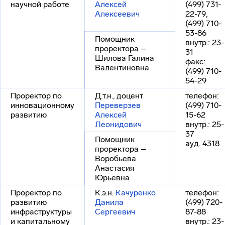
научной работе
Алексей
(499) 731-
Алексеевич
22-79,
(499) 710-
53-86
Помощник
внутр.: 23-
проректора –
31
Шилова Галина
факс:
Валентиновна
(499) 710-
54-29
Проректор по
Д.т.н., доцент
телефон:
инновационному
Переверзев
(499) 710-
развитию
Алексей
15-62
Леонидович
внутр.: 25-
37
Помощник
ауд. 4318
проректора –
Воробьева
Анастасия
Юрьевна
Проректор по
К.э.н.
Качуренко
телефон:
развитию
Данила
(499) 720-
инфраструктуры
Сергеевич
87-88
и капитальному
внутр.: 23-