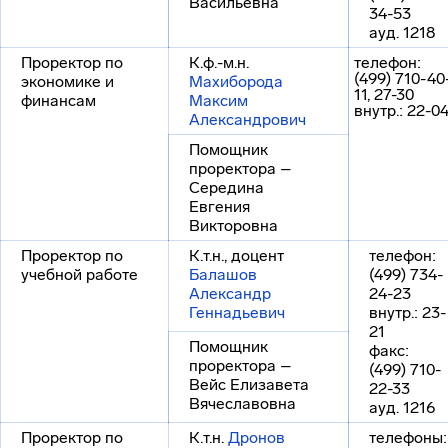
Васильевна
34-53
ауд. 1218
Проректор по
К.ф.-м.н.
телефон:
(499) 710-40
экономике и
Махиборода
11, 27-30
финансам
Максим
внутр.: 22-0
Александрович
Помощник
проректора –
Середина
Евгения
Викторовна
Проректор по
К.т.н., доцент
телефон:
учебной работе
Балашов
(499) 734-
Александр
24-23
Геннадьевич
внутр.: 23-
21
Помощник
факс:
проректора –
(499) 710-
Вейс Елизавета
22-33
Вячеславовна
ауд. 1216
Проректор по
К.т.н.
Дронов
телефоны: