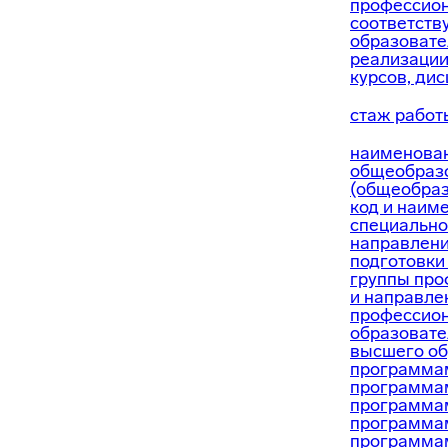
профессион
соответст
образовате
реализации
курсов, дис
стаж работ
наименова
общеобраз
(общеобраз
код и наим
специально
направлени
подготовки
группы про
и направле
профессио
образоват
высшего об
программам
программам
программам
программам
программам