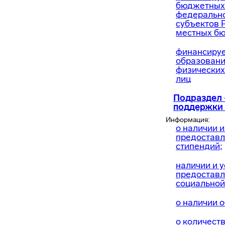
бюджетных
федеральн
субъектов 
местных б
финансируе
образовани
физических
лиц
Подраздел 
поддержки
Информация:
о наличии и
предостав
стипендий;
наличии и 
предостав
социальной
о наличии 
о количест