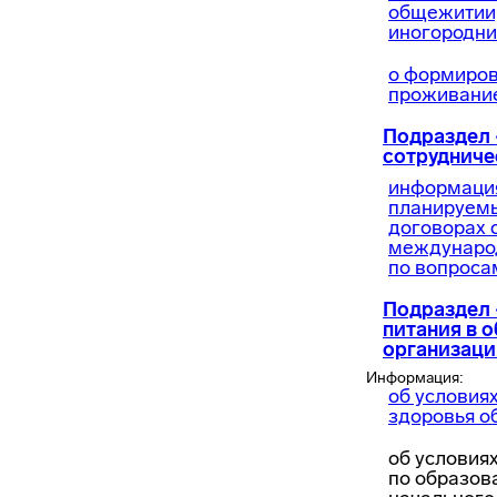
общежитии,
иногородни
о формиров
проживание
Подраздел
сотрудниче
информация
планируем
договорах 
междунаро
по вопроса
Подраздел
питания в 
организац
Информация:
об условия
здоровья о
об условия
по образо