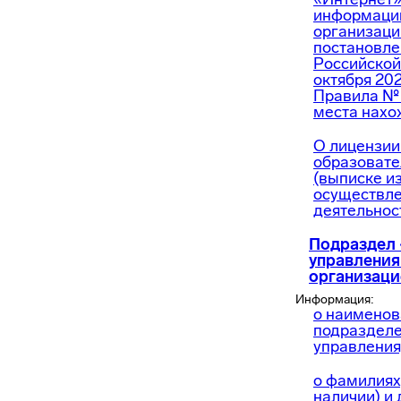
информации
организаци
постановле
Российской
октября 202
Правила № 
места нахо
О лицензии
образовате
(выписке и
осуществле
деятельност
Подраздел 
управления
организац
Информация:
о наименов
подразделе
управления
о фамилиях,
наличии) и