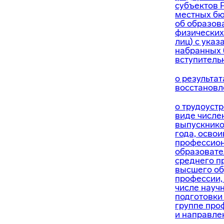
субъектов 
местных бю
об образова
физических
лиц) с ука
набранных 
вступитель
о результат
восстановл
о трудоуст
виде числе
выпускнико
года, осво
профессио
образоват
среднего п
высшего об
профессии,
числе науч
подготовки
группе про
и направле