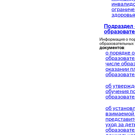
инвалидо
огранич
здоровья
Подраздел
образовате
Информация о пор
образовательных 
документов
:
о порядке 
образовател
числе обра
оказании п
образовате
об утвержд
обучения п
образовате
об установ
взимаемой 
представит
уход за де
образоват