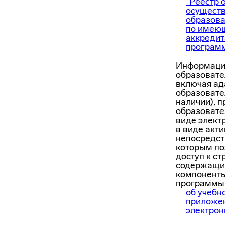
"Реестр 
осущест
образова
по имею
аккреди
програм
Информаци
образовате
включая а
образовате
наличии), 
образовате
виде элект
в виде акт
непосредст
которым по
доступ к ст
содержащи
компоненты
программы,
об учебн
приложен
электрон