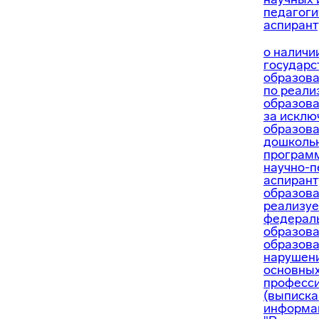
педагоги
аспирант
о наличи
государс
образова
по реал
образов
за искл
образов
дошкольн
программ
научно-п
аспирант
образова
реализуе
федерал
образов
образова
нарушени
основны
професси
(выписка
информа