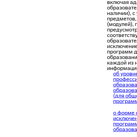
включая а
образовате
наличии), 
предметов,
(модулей), 
предусмот
соответст
образовате
исключени
программ 
образовани
каждой из 
информаци
об уровн
професс
образова
образов
(для общ
программ
о форме 
исключе
програм
образова