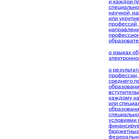
и каждой п
специальнос
научной, н
или укрупн
профессий,
направлени
профессио
образовате
о языках о
электронно
о результа
профессии,
среднего п
образовани
вступитель
каждому на
или специа
образовани
специально
условиями 
финансируе
бюджетных
федеральн