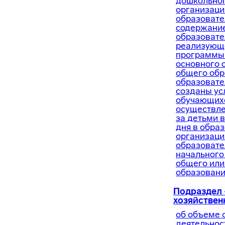
дошкольног
организаци
образовате
содержание
образовате
реализующ
программы 
основного 
общего обр
образовате
созданы ус
обучающихс
осуществле
за детьми 
дня в обра
организаци
образоват
начального
общего или
образовани
Подраздел
хозяйствен
об объеме 
деятельнос