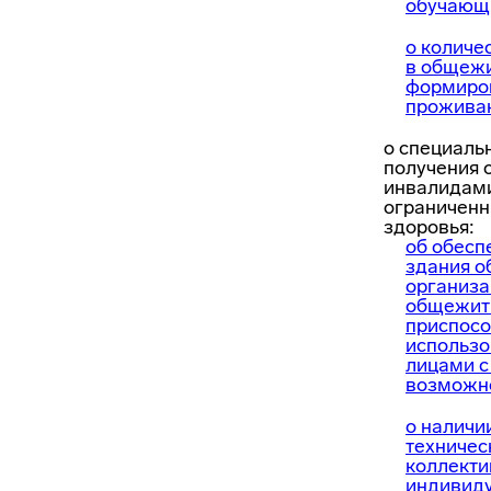
обучающ
о количе
в общежи
формиров
прожива
о специаль
получения 
инвалидами
ограничен
здоровья:
об обесп
здания о
организа
общежити
приспосо
использо
лицами с
возможно
о наличи
техничес
коллекти
индивиду