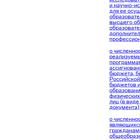
и научно-и
для ее осу
образовате
высшего об
образовате
дополнител
профессион
о численно
реализуем
программам
ассигнован
бюджета, б
Российской
бюджетов и
образовани
физических
лиц (в виде
документа)
о численно
являющихс
гражданами
общеобраз