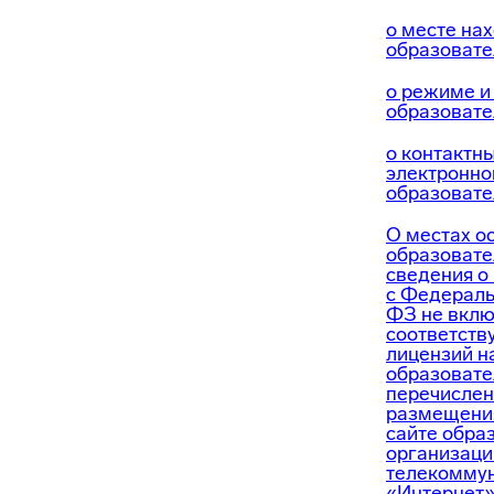
о месте на
образовате
о режиме и
образовате
о контактн
электронно
образовате
О местах о
образовате
сведения о
с Федераль
ФЗ не вклю
соответств
лицензий н
образовате
перечислен
размещени
сайте обра
организаци
телекоммун
«Интернет»