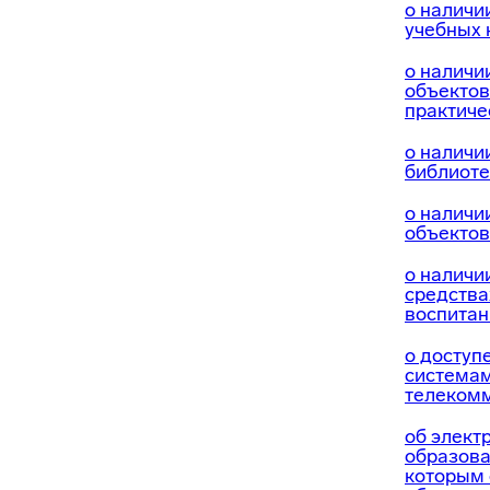
о наличи
учебных 
о наличи
объектов
практиче
о наличи
библиоте
о наличи
объектов
о наличи
средства
воспитан
о доступ
системам
телеком
об элект
образова
которым 