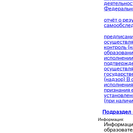
деятельнос
Федеральн
отчёт о рез
самообслед
предписани
осуществл
контроль (н
образовани
исполнении
подтвержде
осуществл
государств
(надзор) B
исполнения
признания 
установлен
(при наличи
Подраздел
Информация:
Информаци
образовате