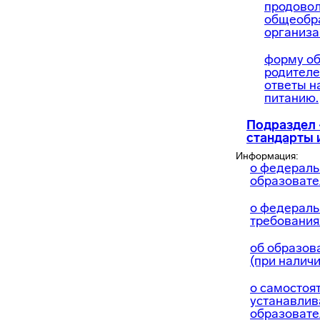
продовол
общеобр
организа
форму об
родителе
ответы н
питанию.
Подраздел
стандарты 
Информация:
о федераль
образовате
о федераль
требования
об образов
(при наличи
о самостоя
устанавли
образовате