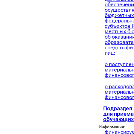
обеспечени
осуществля
бюджетных
федеральн
субъектов 
местных бю
об оказани
образовате
средств фи
лиц;
о поступле
материальн
финансовог
о расходов
материальн
финансовог
Подраздел 
для приема
обучающих
Информация:
финансируе