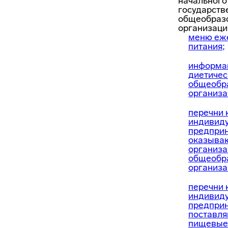
начального
государств
общеобраз
организация
меню еже
питания;
информа
диетичес
общеобр
организа
перечни 
индивид
предпри
оказываю
организа
общеобр
организа
перечни 
индивид
предпри
поставл
пищевые 