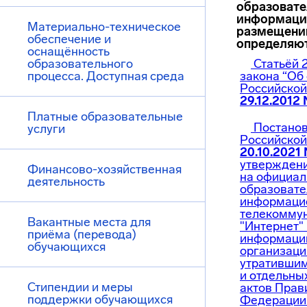
образовате
информации
Материально-техническое
размещени
обеспечение и
определяют
оснащённость
образовательного
Статьёй 
процесса. Доступная среда
закона “Об
Российской
29.12.2012
Платные образовательные
Постанов
услуги
Российской
20.10.2021
утвержден
Финансово-хозяйственная
на официал
деятельность
образовате
информаци
телекоммун
Вакантные места для
"Интернет"
приёма (перевода)
информации
обучающихся
организаци
утратившим
и отдельны
Стипендии и меры
актов Прав
поддержки обучающихся
Федерации