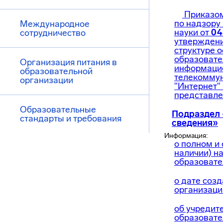
Приказо
по надзору
Международное
науки от
04
сотрудничество
утверждени
структуре 
образовате
Организация питания в
информаци
образовательной
телекоммун
организации
"Интернет"
представл
Образовательные
Подраздел
стандарты и требования
сведения»
Информация:
о полном и
наличии) н
образовате
о дате соз
организаци
об учредит
образовате