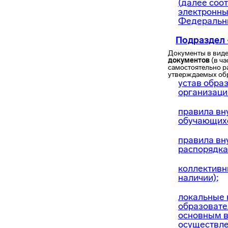
(далее соо
электронны
Федеральны
Подраздел
Документы в виде
документов
(в ча
самостоятельно р
утверждаемых обр
устав обра
организаци
правила вн
обучающих
правила вн
распорядка
коллективн
наличии);
локальные 
образовате
основным в
осуществле