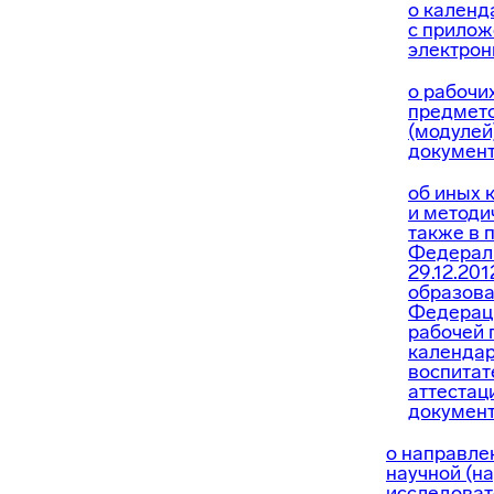
о календ
с прилож
электрон
о рабочи
предмето
(модулей
документ
об иных 
и методи
также в 
Федерал
29.12.20
образова
Федераци
рабочей 
календар
воспитат
аттестац
документ
о направле
научной (н
исследоват