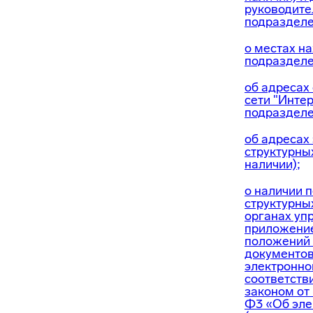
руководите
подразделе
о местах н
подраздел
об адресах
сети "Инте
подразделе
об адресах
структурны
наличии);
о наличии 
структурны
органах уп
приложени
положений 
документов
электронно
соответств
законом от 
Ф3 «Об эле