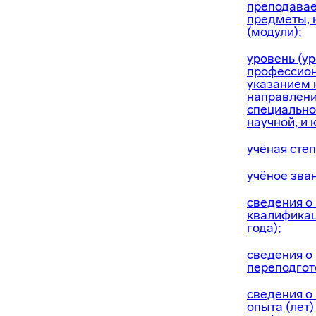
преподава
предметы, 
(модули);
уровень (у
профессион
указанием
направлени
специальнос
научной, и
учёная степ
учёное зван
сведения о
квалификац
года);
сведения о
переподгот
сведения о
опыта (лет)