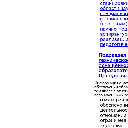
стажировки
области на
специально
специальн
(программ)
научно-пед
аспирантур
реализации
педагогиче
Подраздел
техническо
оснащённо
образовате
Доступная 
Информация о ма
обеспечении обра
том числе в отно
ограниченными в
о материал
обеспечени
деятельност
отношении 
ограничен
здоровья: