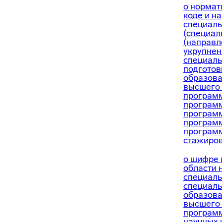
о нормат
коде и н
специаль
(специал
(направл
укрупнен
специаль
подготов
образов
высшего 
программ
программ
программ
програм
программ
стажиров
о шифре 
области 
специаль
специаль
образов
высшего 
програм
научных 