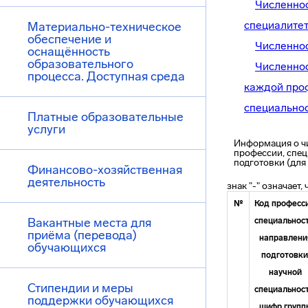
Численнос
специалите
Материально-техническое
обеспечение и
Численно
оснащённость
образовательного
Численнос
процесса. Доступная среда
каждой проф
специальнос
Платные образовательные
услуги
Информация о ч
профессии, спец
подготовки (дл
Финансово-хозяйственная
деятельность
знак "-" означает
№
Код професси
Вакантные места для
специальност
приёма (перевода)
направлени
обучающихся
подготовки
научной
Стипендии и меры
специальност
поддержки обучающихся
шифр групп