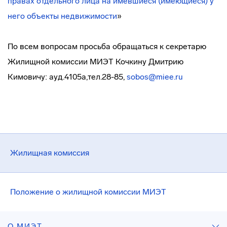
правах отдельного лица на имевшиеся (имеющиеся) у
него объекты недвижимости
»
По всем вопросам просьба обращаться к секретарю
Жилищной комиссии МИЭТ Кочкину Дмитрию
Кимовичу: ауд.4105а,тел.28-85,
sobos@miee.ru
Жилищная комиссия
Положение о жилищной комиссии МИЭТ
О МИЭТ