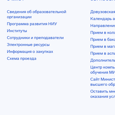
Сведения об образовательной
Довузовская
организации
Календарь а
Программа развития НИУ
Направления
Институты
Прием в ко
Сотрудники и преподаватели
Прием в бак
Электронные ресурсы
Прием в маг
Информация о закупках
Прием в асп
Схема проезда
Дополнител
Центр комп
обучения М
Сайт Минист
высшего об
Оставить мн
оказания ус