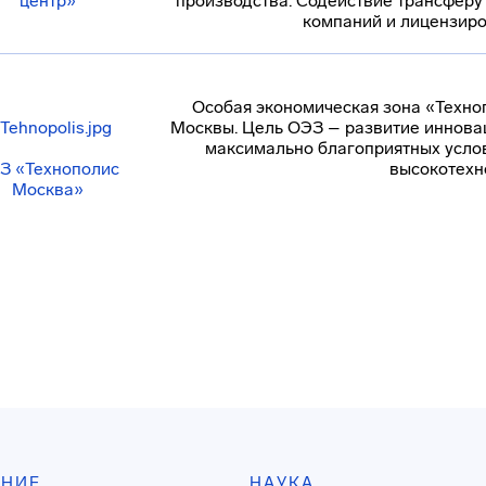
центр»
производства. Содействие трансферу
компаний и лицензиро
Особая экономическая зона «Техн
Москвы. Цель ОЭЗ – развитие иннова
максимально благоприятных усло
З «Технополис
высокотехн
Москва»
АНИЕ
НАУКА