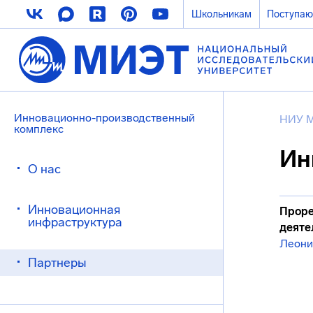
Школьникам
Поступа
Инновационно-производственный
НИУ 
комплекс
Ин
О нас
Инновационная
Проре
инфраструктура
деяте
Леони
Партнеры