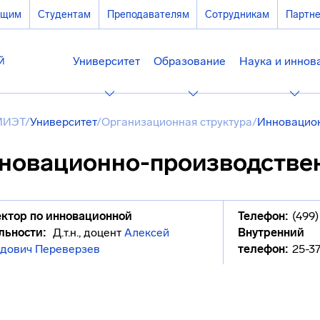
ющим
Студентам
Преподавателям
Сотрудникам
Партн
Университет
Образование
Наука и иннов
МИЭТ
/
Университет
/
Организационная структура
/
Инновацион
новационно-производстве
ктор по инновационной
Телефон:
(499)
льности:
Д.т.н., доцент
Алексей
Внутренний
дович Переверзев
телефон:
25-3