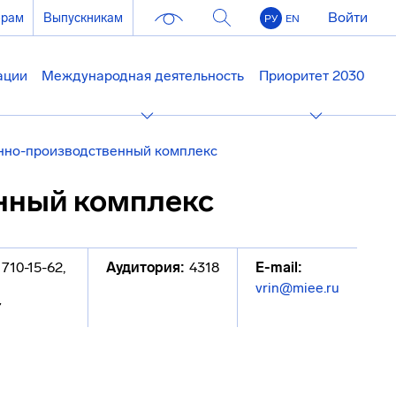
Войти
ерам
Выпускникам
РУ
EN
ации
Международная деятельность
Приоритет 2030
но-производственный комплекс
нный комплекс
 710-15-62
,
Аудитория:
4318
E-mail:
vrin@miee.ru
7