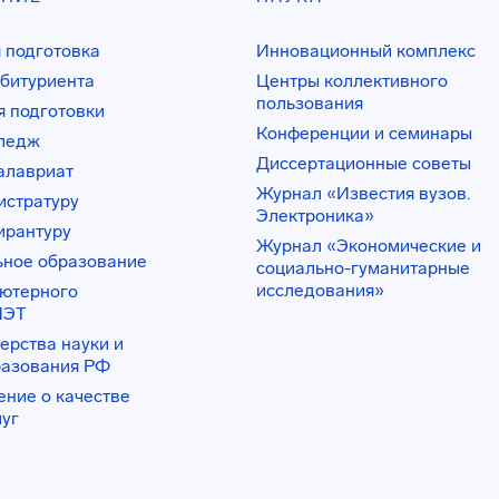
 подготовка
Инновационный комплекс
битуриента
Центры коллективного
пользования
 подготовки
Конференции и семинары
лледж
Диссертационные советы
алавриат
Журнал «Известия вузов.
истратуру
Электроника»
ирантуру
Журнал «Экономические и
ьное образование
социально-гуманитарные
исследования»
ьютерного
ИЭТ
ерства науки и
разования РФ
ение о качестве
луг