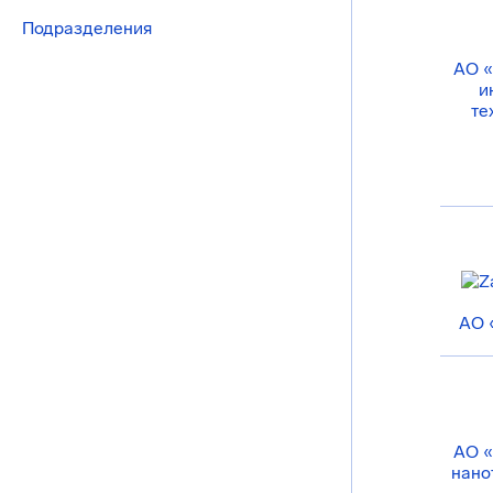
Подразделения
АО «
и
те
АО 
АО «
нано