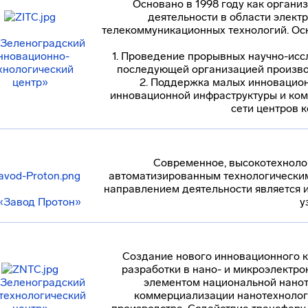
Основано в 1998 году как орган
деятельности в области элект
телекоммуникационных технологий. Ос
Зеленоградский
нновационно-
1. Проведение прорывных научно-исс
хнологический
последующей организацией производ
центр»
2. Поддержка малых инновацио
инновационной инфраструктуры и комп
сети центров 
Современное, высокотехноло
автоматизированным технологически
направлением деятельности является 
«Завод Протон»
у
Создание нового инновационного к
разработки в нано- и микроэлектро
Зеленоградский
элементом национальной нанот
технологический
коммерциализации нанотехнологи