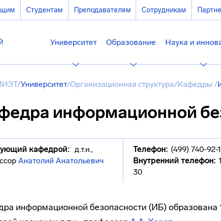
ющим
Студентам
Преподавателям
Сотрудникам
Партн
Университет
Образование
Наука и иннов
МИЭТ
/
Университет
/
Организационная структура
/
Кафедры
/
федра информационной бе
ующий кафедрой:
д.т.н.,
Телефон:
(499) 740-92-
ссор
Анатолий Анатольевич
Внутренний телефон:
30
ра информационной безопасности (ИБ) образована 