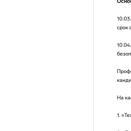
Осно
10.03
срок 
10.04
безоп
Профе
канди
На ка
1. «Т