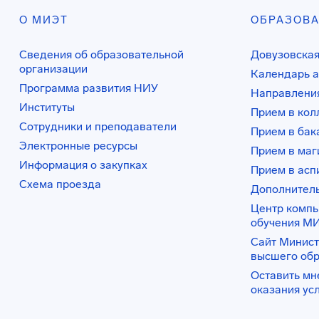
О МИЭТ
ОБРАЗОВ
Сведения об образовательной
Довузовская
организации
Календарь а
Программа развития НИУ
Направления
Институты
Прием в ко
Сотрудники и преподаватели
Прием в бак
Электронные ресурсы
Прием в маг
Информация о закупках
Прием в асп
Схема проезда
Дополнител
Центр комп
обучения М
Сайт Минист
высшего об
Оставить мн
оказания ус