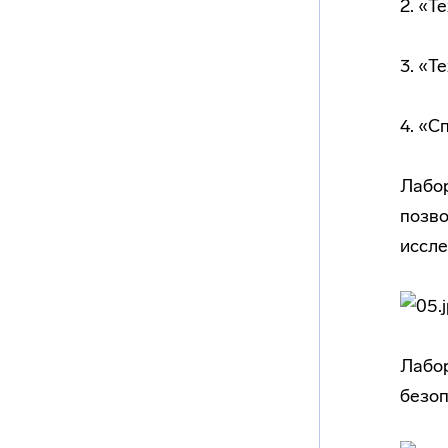
2. «Т
3. «Т
4. «С
Лабор
позво
иссле
Лабор
безо