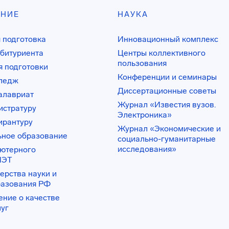
АНИЕ
НАУКА
 подготовка
Инновационный комплекс
битуриента
Центры коллективного
пользования
 подготовки
Конференции и семинары
лледж
Диссертационные советы
алавриат
Журнал «Известия вузов.
истратуру
Электроника»
ирантуру
Журнал «Экономические и
ьное образование
социально-гуманитарные
исследования»
ьютерного
ИЭТ
ерства науки и
разования РФ
ение о качестве
луг