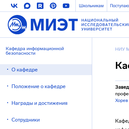
Школьникам
Поступа
Кафедра информационной
НИУ 
безопасности
Ка
О кафедре
Положение о кафедре
Завед
профе
Хорев
Награды и достижения
Сотрудники
Кафед