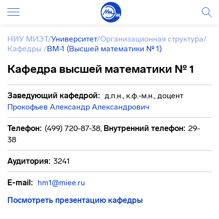
НИУ МИЭТ
/
Университет
/
Организационная структура
/
Кафедры
/
ВМ-1 (Высшей математики № 1)
Кафедра высшей математики № 1
Заведующий кафедрой:
д.п.н., к.ф.-м.н., доцент
Прокофьев Александр Александрович
Телефон:
(499) 720-87-38
,
Внутренний телефон:
29-
38
Аудитория:
3241
E-mail:
hm1@miee.ru
Посмотреть презентацию кафедры