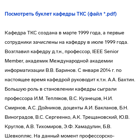
Посмотреть буклет кафедры ТКС (файл *.pdf)
Кафедра ТКС создана в марте 1999 года, а первые
сотрудники зачислены на кафедру в июле 1999 года.
Возглавил кафедру д.т.н., профессор, IEEE Senior
Member, академик Международной академии
информатизации В.В. Баринов. С января 2014 г. по
настоящее время кафедрой руководит к.т.н. А.А. Бахтин.
Большую роль в становлении кафедры сыграли
профессора И.М. Тепляков, В.С. Кузнецов, Н.И.
Смирнов, А.С. Дойников, доценты А.И. Бакланов, Б.Н.
Виноградов, В.С. Сергеенко, А.К. Трещановский, Ю.В.
Круглов, А.В. Тихомиров, Э.Ф. Хамадулин, Б.В.
Шевкопляс. На данный момент профессорско-