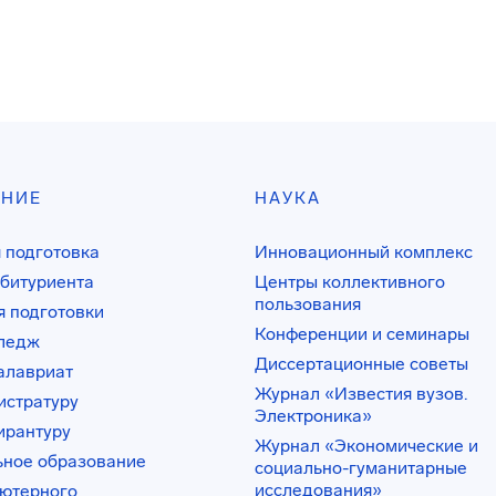
АНИЕ
НАУКА
 подготовка
Инновационный комплекс
битуриента
Центры коллективного
пользования
 подготовки
Конференции и семинары
лледж
Диссертационные советы
алавриат
Журнал «Известия вузов.
истратуру
Электроника»
ирантуру
Журнал «Экономические и
ьное образование
социально-гуманитарные
исследования»
ьютерного