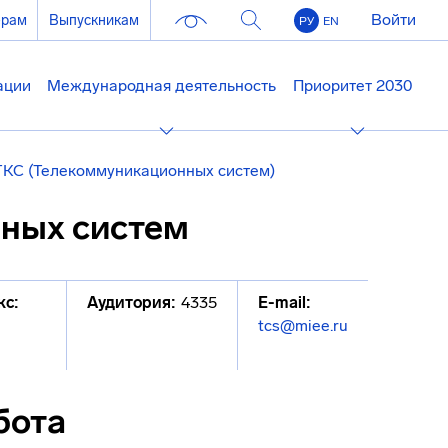
Войти
ерам
Выпускникам
РУ
EN
ации
Международная деятельность
Приоритет 2030
ТКС (Телекоммуникационных систем)
ных систем
кс:
Аудитория:
4335
E-mail:
tcs@miee.ru
бота