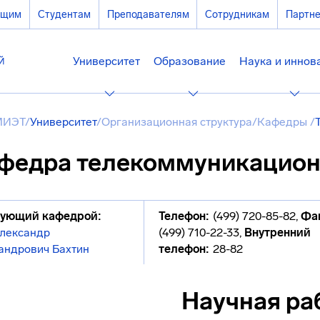
ющим
Студентам
Преподавателям
Сотрудникам
Партн
Университет
Образование
Наука и иннов
МИЭТ
/
Университет
/
Организационная структура
/
Кафедры
/
федра телекоммуникацион
ующий кафедрой:
Телефон:
(499) 720-85-82
,
Фа
лександр
(499) 710-22-33
,
Внутренний
андрович Бахтин
телефон:
28-82
Научная ра