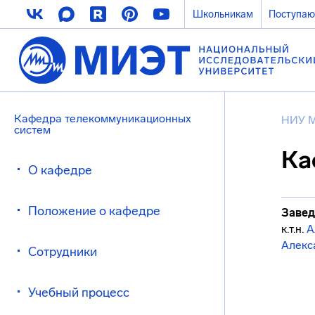
Школьникам
Поступа
Кафедра телекоммуникационных
НИУ 
систем
Ка
О кафедре
Положение о кафедре
Завед
к.т.н.
А
Алекс
Сотрудники
Учебный процесс