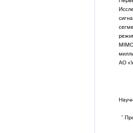
Первы
Иссле
сигна
сегме
режим
MIMO,
милли
АО «
Научн
Пр