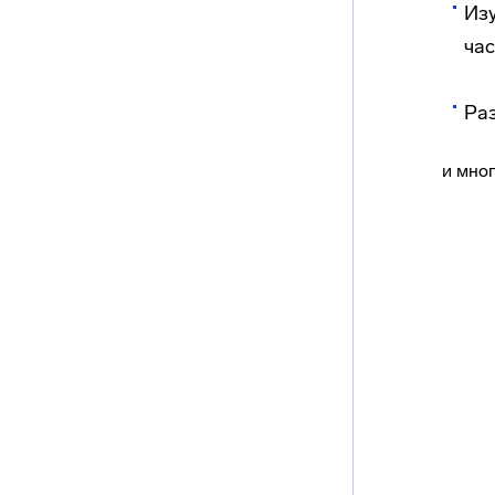
Изу
час
Ра
и мног