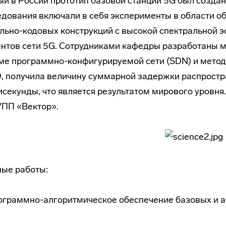
й в России прототип базовой станции 5G был созда
дования включали в себя эксперименты в области о
льно-кодовых конструкций с высокой спектральной 
нтов сети 5G. Сотрудниками кафедры разработаны м
е программно-конфигурируемой сети (SDN) и метод
 получила величину суммарной задержки распростра
секунды, что является результатом мирового уровня.
УПП «Вектор».
ые работы:
ограммно-алгоритмическое обеспечение базовых и а