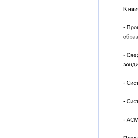
К наи
- Про
образ
- Све
зонди
- Сис
- Сис
- АСМ