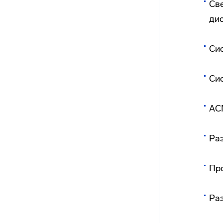
Св
ди
Си
Си
АС
Раз
Пр
Раз