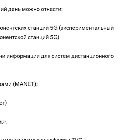
ий день можно отнести:
онентских станций 5G (экспериментальный
онентской станций 5G)
чи информации для систем дистанционного
твами (MANET);
ет)
д».