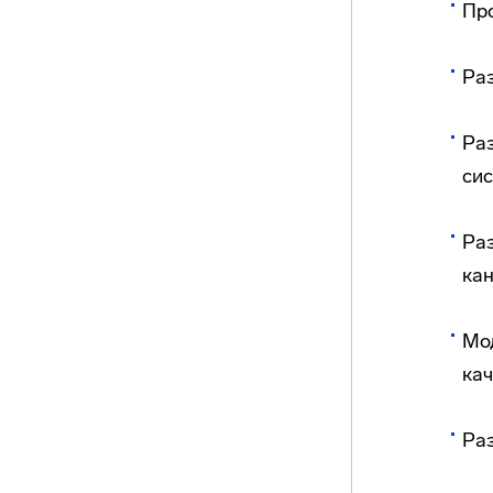
Пр
Ра
Ра
си
Ра
ка
Мо
кач
Ра