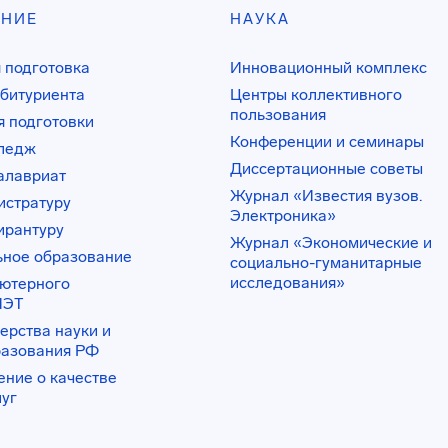
АНИЕ
НАУКА
 подготовка
Инновационный комплекс
битуриента
Центры коллективного
пользования
 подготовки
Конференции и семинары
лледж
Диссертационные советы
алавриат
Журнал «Известия вузов.
истратуру
Электроника»
ирантуру
Журнал «Экономические и
ьное образование
социально-гуманитарные
исследования»
ьютерного
ИЭТ
ерства науки и
разования РФ
ение о качестве
луг