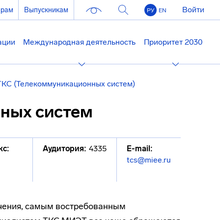
Войти
ерам
Выпускникам
РУ
EN
ации
Международная деятельность
Приоритет 2030
ТКС (Телекоммуникационных систем)
ных систем
кс:
Аудитория:
4335
E-mail:
tcs@miee.ru
ичения, самым востребованным