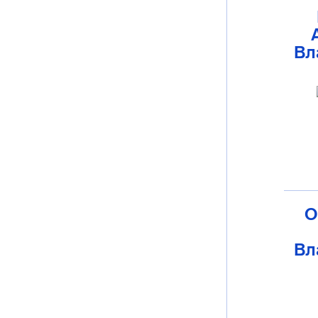
Вл
О
Вл