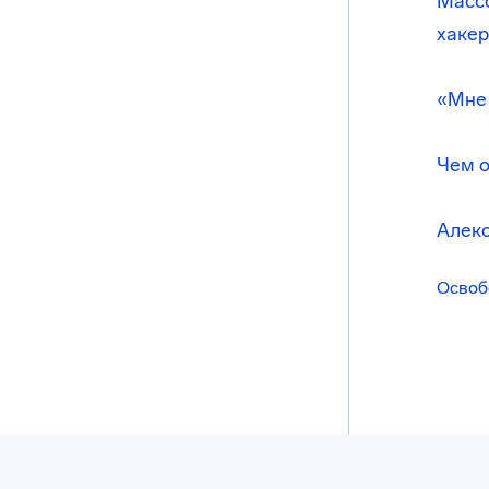
Массо
хаке
«Мне 
Чем о
Алекс
Освоб