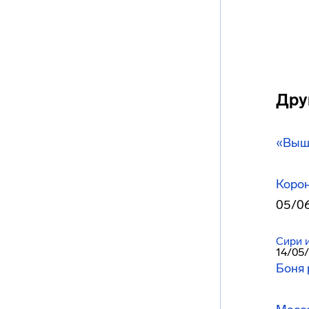
Дру
«Вышк
Корон
05/0
Сири 
14/05
Боня 