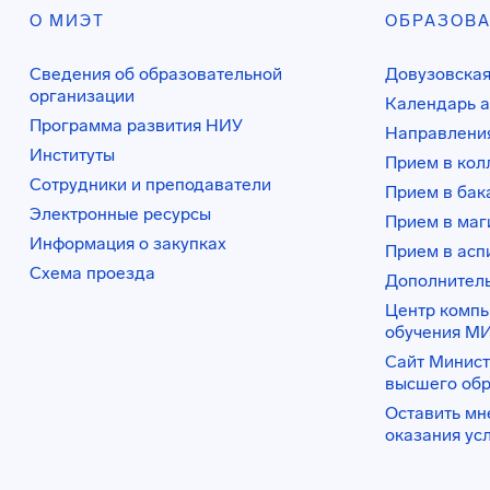
О МИЭТ
ОБРАЗОВ
Сведения об образовательной
Довузовская
организации
Календарь а
Программа развития НИУ
Направления
Институты
Прием в ко
Сотрудники и преподаватели
Прием в бак
Электронные ресурсы
Прием в маг
Информация о закупках
Прием в асп
Схема проезда
Дополнител
Центр комп
обучения М
Сайт Минист
высшего об
Оставить мн
оказания ус