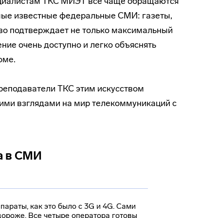
ециалистам ТКС МИЭТ все чаще обращаются
мые известные федеральные СМИ: газеты,
тво подтверждает не только максимальный
ние очень доступно и легко объяснять
оме.
преподаватели ТКС этим искусством
ими взглядами на мир телекоммуникаций с
а в СМИ
араты, как это было с 3G и 4G. Сами
 дороже. Все четыре оператора готовы