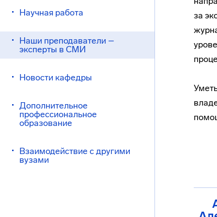
напра
Научная работа
за эк
журна
Наши преподаватели –
урове
эксперты в СМИ
проце
Новости кафедры
Уметь
владе
Дополнительное
профессиональное
помо
образование
Взаимодействие с другими
вузами
Ал