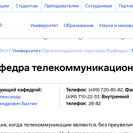
ющим
Студентам
Преподавателям
Сотрудникам
Партн
Университет
Образование
Наука и иннов
МИЭТ
/
Университет
/
Организационная структура
/
Кафедры
/
федра телекоммуникацион
ующий кафедрой:
Телефон:
(499) 720-85-82
,
Фа
лександр
(499) 710-22-33
,
Внутренний
андрович Бахтин
телефон:
28-82
ня, когда телекоммуникации являются, без преувел