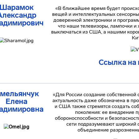
Шарамок
«В ближайшее время будет происх
Александр
вещей и интеллектуальных сенсорны
доверенной электроники и программн
адимирович
что наши телевизоры, лампочки и 
выключаться из США, а нашими коров
Ки
Ссылка на
мельянчук
«Для России создание собственной с
Елена
актуальность даже обозначена в пр
и США также стремятся создать со
адимировна
поколения: ее внедрение 
обороноспособности и безопасности 
сети подразумевают широкий 
объединение разрозненны