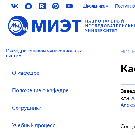
Школьникам
Поступа
Кафедра телекоммуникационных
НИУ 
систем
Ка
О кафедре
Положение о кафедре
Завед
к.т.н.
А
Алекс
Сотрудники
Учебный процесс
Сегод