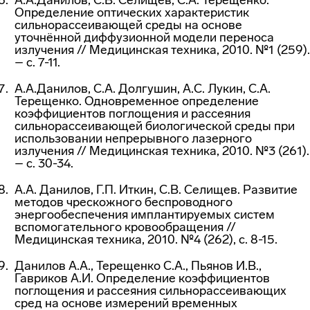
А.А.Данилов, С.В. Селищев, С.А. Терещенко.
Определение оптических характеристик
сильнорассеивающей среды на основе
уточнённой диффузионной модели переноса
излучения // Медицинская техника, 2010. №1 (259).
– с. 7-11.
А.А.Данилов, С.А. Долгушин, А.С. Лукин, С.А.
Терещенко. Одновременное определение
коэффициентов поглощения и рассеяния
сильнорассеивающей биологической среды при
использовании непрерывного лазерного
излучения // Медицинская техника, 2010. №3 (261).
– с. 30-34.
А.А. Данилов, Г.П. Иткин, С.В. Селищев. Развитие
методов чрескожного беспроводного
энергообеспечения имплантируемых систем
вспомогательного кровообращения //
Медицинская техника, 2010. №4 (262), с. 8-15.
Данилов А.А., Терещенко С.А., Пьянов И.В.,
Гавриков А.И. Определение коэффициентов
поглощения и рассеяния сильнорассеивающих
сред на основе измерений временных