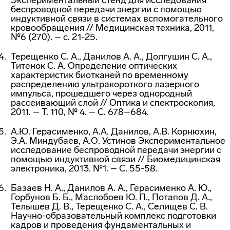
Экспериментальный стенд для исследования
беспроводной передачи энергии с помощью
индуктивной связи в системах вспомогательного
кровообращения // Медицинская техника, 2011,
№6 (270). – с. 21-25.
Терещенко С. А., Данилов А. А., Долгушин С. А.,
Титенок С. А. Определение оптических
характеристик биотканей по временному
распределению ультракороткого лазерного
импульса, прошедшего через однородный
рассеивающий слой // Оптика и спектроскопия,
2011. – Т. 110, № 4. – С. 678–684.
A.Ю. Герасименко, А.А. Данилов, А.В. Корнюхин,
Э.А. Миндубаев, А.О. Устинов Экспериментальное
исследование беспроводной передачи энергии с
помощью индуктивной связи // Биомедицинская
электроника, 2013. №1. – С. 55-58.
Базаев Н. А., Данилов А. А., Герасименко А. Ю.,
Горбунов Б. Б., Маслобоев Ю. П., Потапов Д. А.,
Телышев Д. В., Терещенко С. А., Селищев С. В.
Научно-образовательный комплекс подготовки
кадров и проведения фундаментальных и