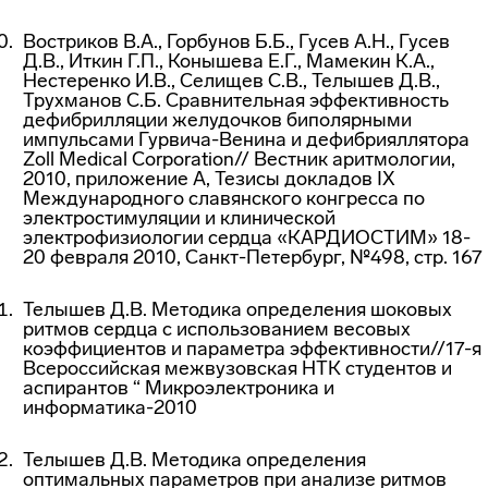
Востриков В.А., Горбунов Б.Б., Гусев А.Н., Гусев
Д.В., Иткин Г.П., Конышева Е.Г., Мамекин К.А.,
Нестеренко И.В., Селищев С.В., Телышев Д.В.,
Трухманов С.Б.
Сравнительная эффективность
дефибрилляции желудочков биполярными
импульсами Гурвича-Венина и дефибрияллятора
Zoll Medical Corporation// Вестник аритмологии,
2010, приложение А, Тезисы докладов IX
Международного славянского конгресса по
электростимуляции и клинической
электрофизиологии сердца «КАРДИОСТИМ» 18-
20 февраля 2010, Санкт-Петербург, №498, стр. 167
Телышев Д.В. Методика определения шоковых
ритмов сердца с использованием весовых
коэффициентов и параметра эффективности//17-я
Всероссийская межвузовская НТК студентов и
аспирантов “ Микроэлектроника и
информатика-2010
Телышев Д.В. Методика определения
оптимальных параметров при анализе ритмов