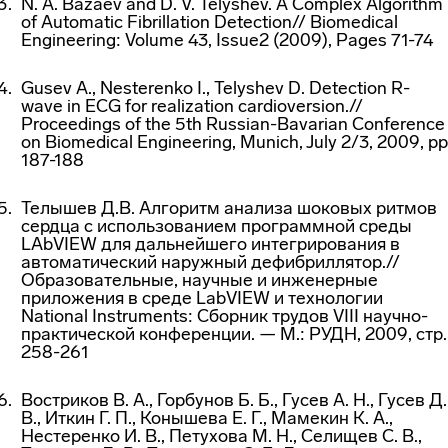
N. A. Bazaev and D. V. Telyshev. A Complex Algorithm
of Automatic Fibrillation Detection// Biomedical
Engineering: Volume 43, Issue2 (2009), Pages 71-74
Gusev A., Nesterenko I., Telyshev D. Detection R-
wave in ECG for realization cardioversion.//
Proceedings of the 5th Russian-Bavarian Conference
on Biomedical Engineering, Munich, July 2/3, 2009, pp
187-188
Телышев Д.В. Алгоритм анализа шоковых ритмов
сердца с использованием программной среды
LAbVIEW для дальнейшего интегрирования в
автоматический наружный дефибриллятор.//
Образовательные, научные и инженерные
приложения в среде LabVIEW и технологии
National Instruments: Сборник трудов VIII научно-
практической конференции. — М.: РУДН, 2009, стр.
258-261
Востриков В. А., Горбунов Б. Б., Гусев А. Н., Гусев Д.
В., Иткин Г. П., Конышева Е. Г., Мамекин К. А.,
Нестеренко И. В., Петухова М. Н., Селищев С. В.,