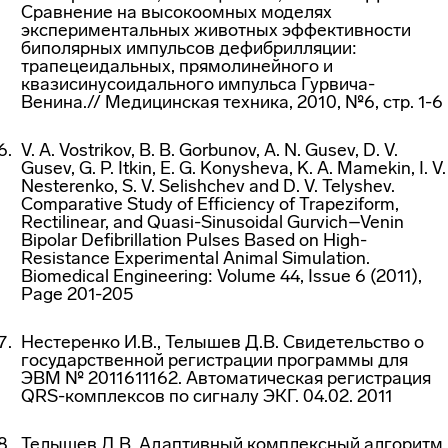
Сравнение на высокоомных моделях
экспериментальных животных эффективности
биполярных импульсов дефибрилляции:
трапецеидальных, прямолинейного и
квазисинусоидального импульса Гурвича-
Венина.// Медицинская техника, 2010, №6, стр. 1-6
V. A. Vostrikov, B. B. Gorbunov, A. N. Gusev, D. V.
Gusev, G. P. Itkin, E. G. Konysheva, K. A. Mamekin, I. V.
Nesterenko, S. V. Selishchev and D. V. Telyshev.
Comparative Study of Efficiency of Trapeziform,
Rectilinear, and Quasi-Sinusoidal Gurvich–Venin
Bipolar Defibrillation Pulses Based on High-
Resistance Experimental Animal Simulation.
Biomedical Engineering: Volume 44, Issue 6 (2011),
Page 201-205
Нестеренко И.В., Телышев Д.В. Свидетельство о
государственной регистрации программы для
ЭВМ № 2011611162. Автоматическая регистрация
QRS-комплексов по сигналу ЭКГ. 04.02. 2011
Телышев Д.В. Адаптивный комплексный алгоритм