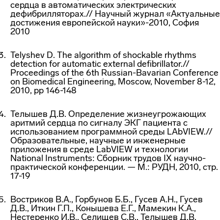
сердца в автоматических электрических
дефибрилляторах.// Научный журнал «Актуальные
достижения европейской науки»-2010, София
2010
Telyshev D. The algorithm of shockable rhythms
detection for automatic external defibrillator.//
Proceedings of the 6th Russian-Bavarian Conference
on Biomedical Engineering, Moscow, November 8-12,
2010, pp 146-148
Телышев Д.В. Определение жизнеугрожающих
аритмий сердца по сигналу ЭКГ пациента с
использованием программной среды LAbVIEW.//
Образовательные, научные и инженерные
приложения в среде LabVIEW и технологии
National Instruments: Сборник трудов IX научно-
практической конференции. — М.: РУДН, 2010, стр.
17-19
Востриков В.А., Горбунов Б.Б., Гусев А.Н., Гусев
Д.В., Иткин Г.П., Конышева Е.Г., Мамекин К.А.,
Нестеренко И.В., Селищев С.В., Телышев Д.В.