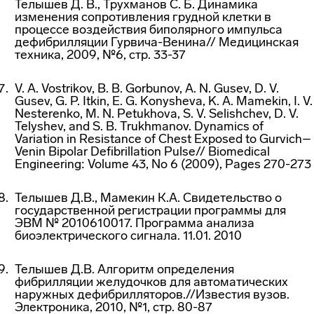
Телышев Д. В., Трухманов С. Б. Динамика
изменения сопротивления грудной клетки в
процессе воздействия биполярного импульса
дефибрилляции Гурвича-Венина// Медицинская
техника, 2009, №6, стр. 33-37
V. A. Vostrikov, B. B. Gorbunov, A. N. Gusev, D. V.
Gusev, G. P. Itkin, E. G. Konysheva, K. A. Mamekin, I. V.
Nesterenko, M. N. Petukhova, S. V. Selishchev, D. V.
Telyshev, and S. B. Trukhmanov. Dynamics of
Variation in Resistance of Chest Exposed to Gurvich–
Venin Bipolar Defibrillation Pulse// Biomedical
Engineering: Volume 43, No 6 (2009), Pages 270-273
Телышев Д.В., Мамекин К.А. Свидетельство о
государственной регистрации программы для
ЭВМ № 2010610017. Программа анализа
биоэлектрического сигнала. 11.01. 2010
Телышев Д.В. Алгоритм определения
фибрилляции желудочков для автоматических
наружных дефибрилляторов.//Известия вузов.
Электроника, 2010, №1, стр. 80-87