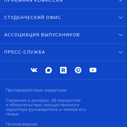
ПРИЕМНАЯ КОМИССИЯ
29. РПД К
30. РПД_Фи
31. РПД О
СТУДЕНЧЕСКИЙ ОФИС
32. РПД М
33. РПД Ин
34. РПД Пр
35. РПД З
АССОЦИАЦИЯ ВЫПУСКНИКОВ
36. РПД Вс
37. РПД БД
38. РПД Б
ПРЕСС-СЛУЖБА
39. РПД_С
45. РПД Уг
РПД_ ОВП_в
РПД_ОУП_0
РПД_БЖД_0
09.03.01 
РПД_ТСПА_
Противодействие коррупции
Сведения о доходах, об имуществе
и обязательствах имущественного
характера руководителя и членов его
семьи
Полная версия