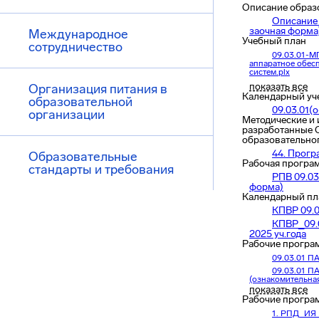
Описание образ
Описание 
заочная форма
Международное
Учебный план
сотрудничество
09.03.01-М
аппаратное обес
систем.plx
09.03.01-М
показать все
Организация питания в
аппаратное обес
Календарный уч
образовательной
систем.plx
09.03.01(о
организации
Методические и 
разработанные 
образовательно
44. Прогр
Образовательные
Рабочая програ
стандарты и требования
РПВ 09.03
форма)
Календарный пл
КПВР 09.
КПВР_09.
2025 уч.года
Рабочие програ
09.03.01 П
09.03.01 П
(ознакомительна
показать все
09.03.01 П
Рабочие програ
1. РПД_ИЯ_