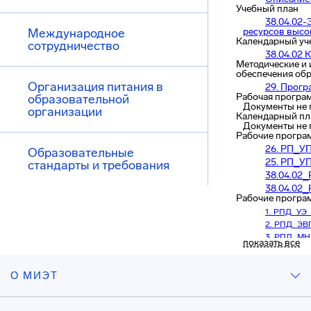
Учебный план
38.04.02
Международное
ресурсов высо
Календарный уч
сотрудничество
38.04.02
Методические и
обеспечения об
Организация питания в
29. Прогр
Рабочая програ
образовательной
Документы не
организации
Календарный пл
Документы не
Рабочие програ
26. РП_У
Образовательные
25. РП_У
стандарты и требования
38.04.0
38.04.0
Рабочие програ
1. РПД_УЭ_
2. РПД_ЭВ
3. РПД_МН
показать все
4. РПД_ УП
6. РПД_УОР
О МИЭТ
7. РПД_ПМ_
8. РПД_МИ
9. РПД ИЯ 