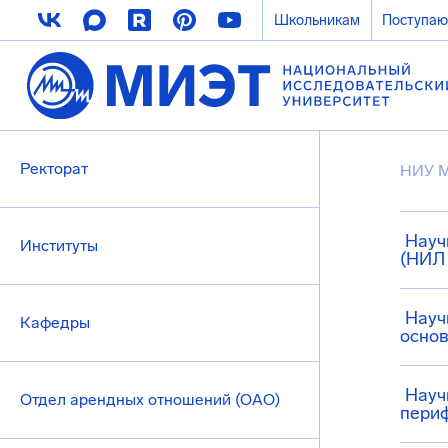
Школьникам
Поступа
Ректорат
НИУ 
Науч
Институты
(НИЛ
Науч
Кафедры
основ
Науч
Отдел арендных отношений (ОАО)
пери