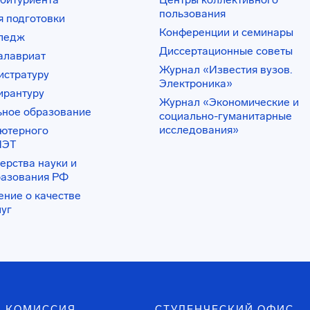
пользования
 подготовки
Конференции и семинары
лледж
Диссертационные советы
алавриат
Журнал «Известия вузов.
истратуру
Электроника»
ирантуру
Журнал «Экономические и
ьное образование
социально-гуманитарные
исследования»
ьютерного
ИЭТ
ерства науки и
разования РФ
ение о качестве
луг
 КОМИССИЯ
СТУДЕНЧЕСКИЙ ОФИС