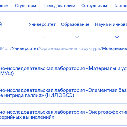
ющим
Студентам
Преподавателям
Сотрудникам
Партн
Университет
Образование
Наука и иннов
МИЭТ
/
Университет
/
Организационная структура
/
Молодежны
но-исследовательская лаборатория «Материалы и ус
 МУФ)
но-исследовательская лаборатория «Элементная баз
е нитрида галлия» (НИЛ ЭБСЭ)
но-исследовательская лаборатория «Энергоэффектив
ферийных вычислений»