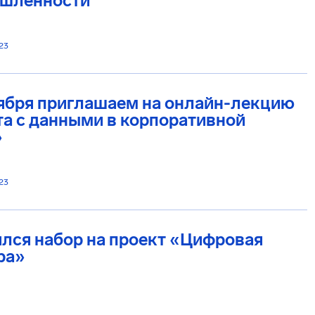
шленности
23
ября приглашаем на онлайн-лекцию
а с данными в корпоративной
»
23
лся набор на проект «Цифровая
ра»