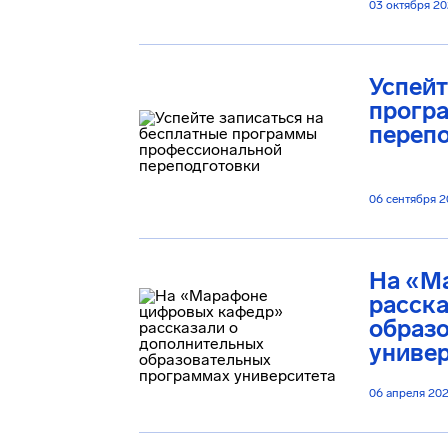
03 октября 2
Успейт
прогр
переп
06 сентября 
На «М
расска
образ
униве
06 апреля 20