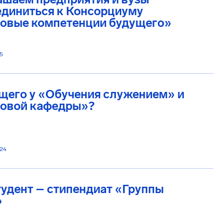
единиться к Консорциуму
овые компетенции будущего»
5
щего у «Обучения служением» и
овой кафедры»?
024
удент – стипендиат «Группы
»