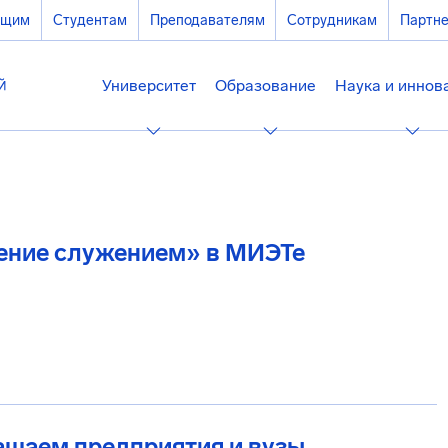
ющим
Студентам
Преподавателям
Сотрудникам
Партн
Университет
Образование
Наука и иннов
ение служением» в МИЭТе
ашаем предприятия и вузы