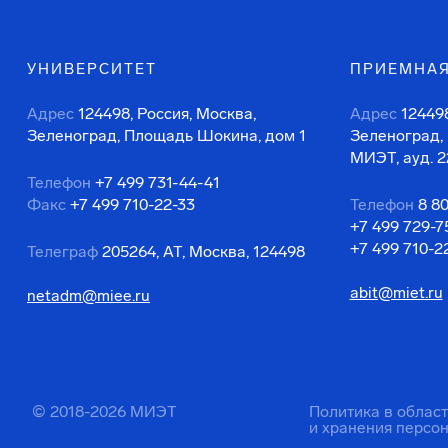
УНИВЕРСИТЕТ
ПРИЕМНАЯ
Адрес
124498, Россия, Москва,
Адрес
124498
Зеленоград, Площадь Шокина, дом 1
Зеленоград,
МИЭТ, ауд. 2
Телефон
+7 499 731-44-41
Факс
+7 499 710-22-33
Телефон
8 8
+7 499 729-7
+7 499 710-2
Телеграф
205264, АТ, Москва, 124498
abit@miet.ru
netadm@miee.ru
© 2018-2026 МИЭТ
Политика в облас
и хранения персо