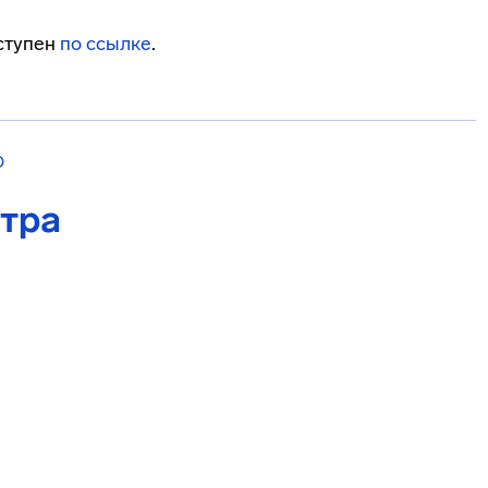
ступен
по ссылке
.
О
тра