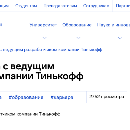
ющим
Студентам
Преподавателям
Сотрудникам
Партн
Университет
Образование
Наука и иннов
а с ведущим разработчиком компании Тинькофф
а с ведущим
мпании Тинькофф
2752 просмотра
а
#образование
#карьера