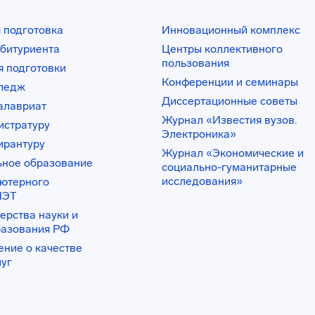
 подготовка
Инновационный комплекс
битуриента
Центры коллективного
пользования
 подготовки
Конференции и семинары
лледж
Диссертационные советы
алавриат
Журнал «Известия вузов.
истратуру
Электроника»
ирантуру
Журнал «Экономические и
ьное образование
социально-гуманитарные
исследования»
ьютерного
ИЭТ
ерства науки и
разования РФ
ение о качестве
луг