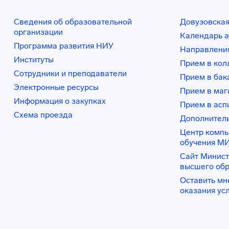
Сведения об образовательной
Довузовская
организации
Календарь а
Программа развития НИУ
Направления
Институты
Прием в ко
Сотрудники и преподаватели
Прием в бак
Электронные ресурсы
Прием в маг
Информация о закупках
Прием в асп
Схема проезда
Дополнител
Центр комп
обучения М
Сайт Минист
высшего об
Оставить мн
оказания ус