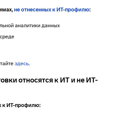
ммах,
не отнесенных к ИТ-профилю
:
льной аналитики данных
 среде
итайте
здесь
.
овки относятся к ИТ и не ИТ-
х к ИТ-профилю: