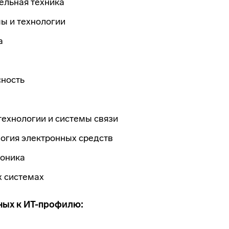
ельная техника
ы и технологии
а
сность
ехнологии и системы связи
логия электронных средств
роника
х системах
ных к ИТ-профилю: