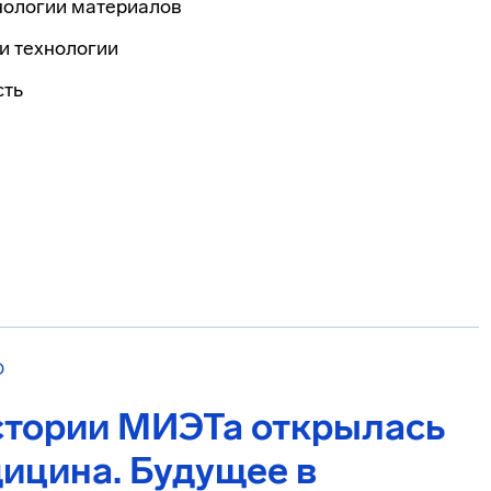
нологии материалов
и технологии
сть
О
истории МИЭТа открылась
ицина. Будущее в