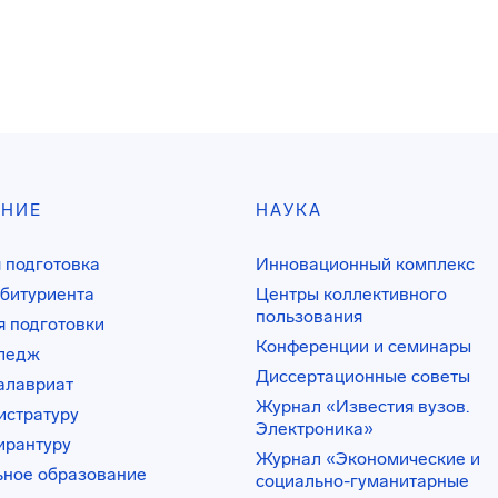
АНИЕ
НАУКА
 подготовка
Инновационный комплекс
битуриента
Центры коллективного
пользования
 подготовки
Конференции и семинары
лледж
Диссертационные советы
алавриат
Журнал «Известия вузов.
истратуру
Электроника»
ирантуру
Журнал «Экономические и
ьное образование
социально-гуманитарные