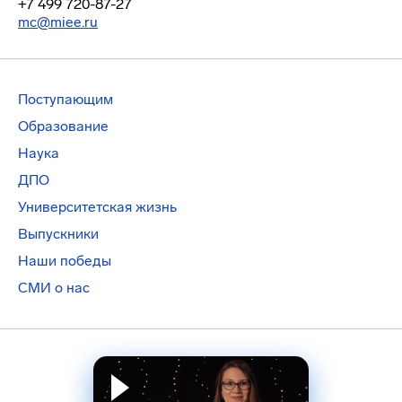
+7 499 720-87-27
mc@miee.ru
Поступающим
Образование
Наука
ДПО
Университетская жизнь
Выпускники
Наши победы
СМИ о нас