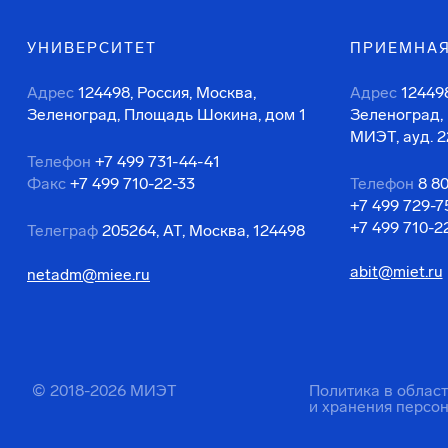
УНИВЕРСИТЕТ
ПРИЕМНАЯ
Адрес
124498, Россия, Москва,
Адрес
124498
Зеленоград, Площадь Шокина, дом 1
Зеленоград,
МИЭТ, ауд. 2
Телефон
+7 499 731-44-41
Факс
+7 499 710-22-33
Телефон
8 8
+7 499 729-7
+7 499 710-2
Телеграф
205264, АТ, Москва, 124498
abit@miet.ru
netadm@miee.ru
© 2018-2026 МИЭТ
Политика в облас
и хранения персо