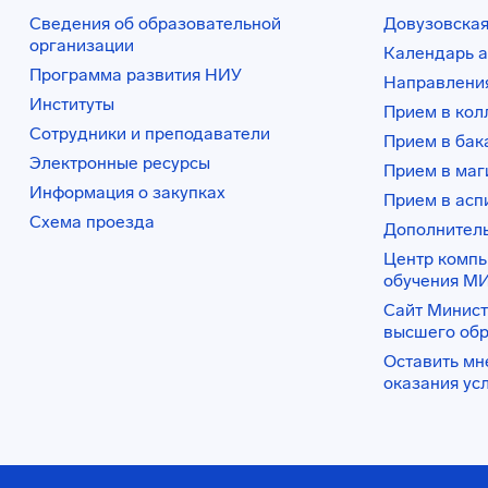
Сведения об образовательной
Довузовская
организации
Календарь а
Программа развития НИУ
Направления
Институты
Прием в ко
Сотрудники и преподаватели
Прием в бак
Электронные ресурсы
Прием в маг
Информация о закупках
Прием в асп
Схема проезда
Дополнител
Центр комп
обучения М
Сайт Минист
высшего об
Оставить мн
оказания ус