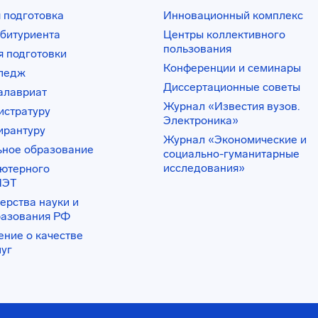
 подготовка
Инновационный комплекс
битуриента
Центры коллективного
пользования
 подготовки
Конференции и семинары
лледж
Диссертационные советы
алавриат
Журнал «Известия вузов.
истратуру
Электроника»
ирантуру
Журнал «Экономические и
ьное образование
социально-гуманитарные
исследования»
ьютерного
ИЭТ
ерства науки и
разования РФ
ение о качестве
луг