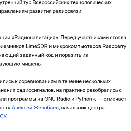
нутренний тур Всероссийских технологических
правлениям развития радиосвязи
ации «Радионавигация». Перед участниками стояла
приемников LimeSDR и микрокомпьютеров Raspberry
учающий заданный код и поразить из
твующую мишень.
вились к соревнованиям в течение нескольких
нения радиосигналов, на практике разобрались с
али программы на GNU Radio и Python», — отмечает
фест»
Алексей Желобаев
, начальник центра
ПСУ
.