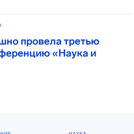
О
шно провела третью
ференцию «Наука и
АНИЕ
НАУКА