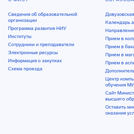
Сведения об образовательной
Довузовская
организации
Календарь а
Программа развития НИУ
Направления
Институты
Прием в ко
Сотрудники и преподаватели
Прием в бак
Электронные ресурсы
Прием в маг
Информация о закупках
Прием в асп
Схема проезда
Дополнител
Центр комп
обучения М
Сайт Минист
высшего об
Оставить мн
оказания ус