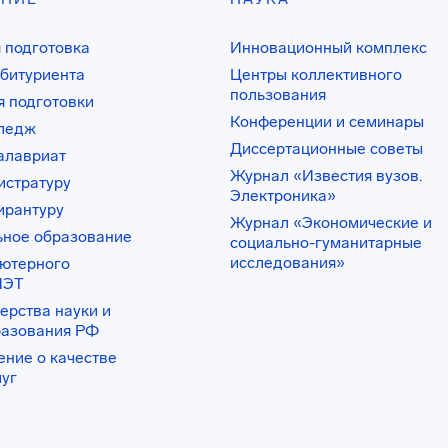
 подготовка
Инновационный комплекс
битуриента
Центры коллективного
пользования
 подготовки
Конференции и семинары
лледж
Диссертационные советы
алавриат
Журнал «Известия вузов.
истратуру
Электроника»
ирантуру
Журнал «Экономические и
ьное образование
социально-гуманитарные
исследования»
ьютерного
ИЭТ
ерства науки и
разования РФ
ение о качестве
луг