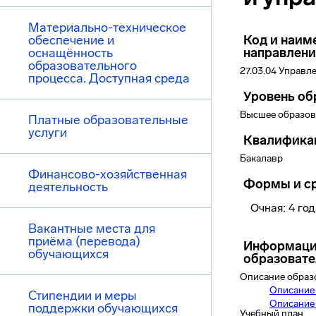
Материально-техническое
обеспечение и
Код и наим
оснащённость
направлени
образовательного
27.03.04 Управл
процесса. Доступная среда
Уровень об
Высшее образов
Платные образовательные
услуги
Квалифика
Бакалавр
Финансово-хозяйственная
Формы и ср
деятельность
Очная: 4 го
Вакантные места для
приёма (перевода)
Информаци
обучающихся
образоват
Описание образ
Описание
Стипендии и меры
Описание
поддержки обучающихся
Учебный план