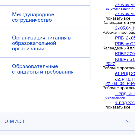
27.03.04-М
автоматизации и 
Международное
27.03.04-М
автоматизации и 
показать все
сотрудничество
Календарный уч
27.03.04-М
автоматизации и 
27.03.04
Рабочая програ
Организация питания в
РПВ_27.0
образовательной
РПВ по ОП
организации
Календарный пл
КПВР 27.0
КПВР по О
2027
Образовательные
Рабочие програ
стандарты и требования
61. РПД 2
62. РПД П
27_03_04_PrP
Рабочие програ
1. РПД_Ино
бакалавров
4. РПД 27.
показать все
5. РПД 27.
6. РПД 27
7. РПД_Инф
О МИЭТ
8. РПД ФКи
11. РПД_Фи
физика_27.03.04