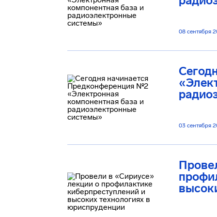
радио
08 сентября 
Сегод
«Элект
радио
03 сентября 
Провел
профи
высоки