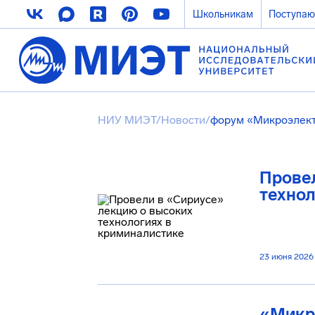
Школьникам
Поступа
НИУ МИЭТ
/
Новости
/
форум «Микроэлек
Провел
технол
23 июня 2026
«Микро