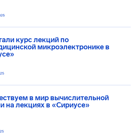
026
али курс лекций по
дицинской микроэлектронике в
усе»
025
ествуем в мир вычислительной
и на лекциях в «Сириусе»
025