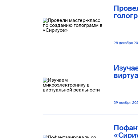
Провел
голог
28 декабря 2
Изуча
вирту
29 ноября 20
Пофан
«Сири