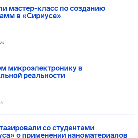
и мастер-класс по созданию
рамм в «Сириусе»
024
ем микроэлектронику в
альной реальности
24
тазировали со студентами
уса» о применении наноматериалов