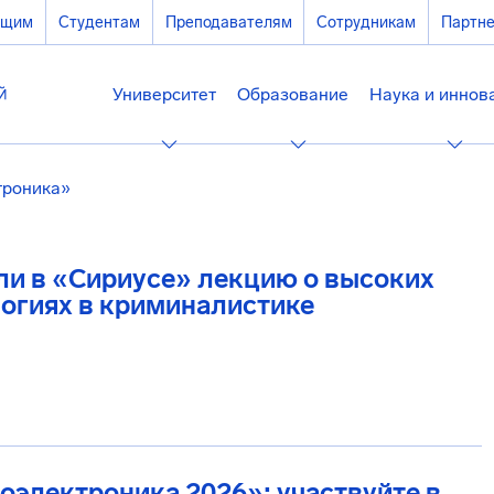
ющим
Студентам
Преподавателям
Сотрудникам
Партн
Университет
Образование
Наука и иннов
троника»
и в «Сириусе» лекцию о высоких
огиях в криминалистике
электроника 2026»: участвуйте в