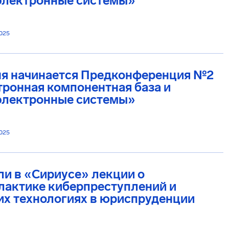
электронные системы»
2025
ня начинается Предконференция №2
ронная компонентная база и
электронные системы»
2025
и в «Сириусе» лекции о
лактике киберпреступлений и
х технологиях в юриспруденции