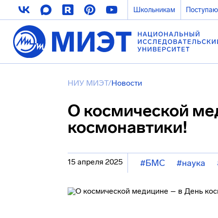
Школьникам
Поступа
НИУ МИЭТ
/
Новости
О космической ме
космонавтики!
15 апреля 2025
#БМС
#наука