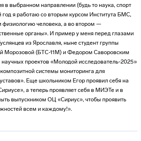
 в выбранном направлении (будь то наука, спорт
ый год я работаю со вторым курсом Института БМС,
и физиологию человека, а во втором —
ственные органы». И пример у меня перед глазами
услянцев из Ярославля, ныне студент группы
ей Морозовой (БТС-11М) и Федором Саворовским
а научных проектов «Молодой исследователь-2025»
окомпозитной системы мониторинга для
уставов». Еще школьником Егор проявил себя на
Сириусе», а теперь проявляет себя в МИЭТе и в
о быть выпускником ОЦ «Сириус», чтобы проявить
жностей всем и каждому!».