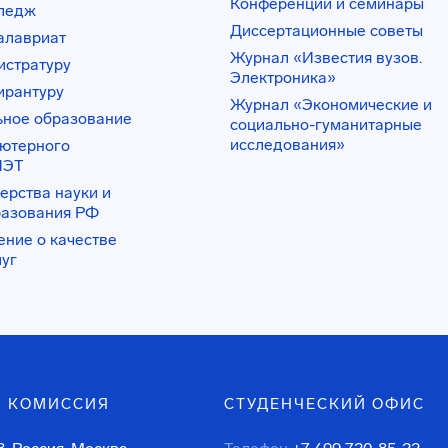
Конференции и семинары
лледж
Диссертационные советы
алавриат
Журнал «Известия вузов.
истратуру
Электроника»
ирантуру
Журнал «Экономические и
ьное образование
социально-гуманитарные
исследования»
ьютерного
ИЭТ
ерства науки и
разования РФ
ение о качестве
луг
 КОМИССИЯ
СТУДЕНЧЕСКИЙ ОФИС