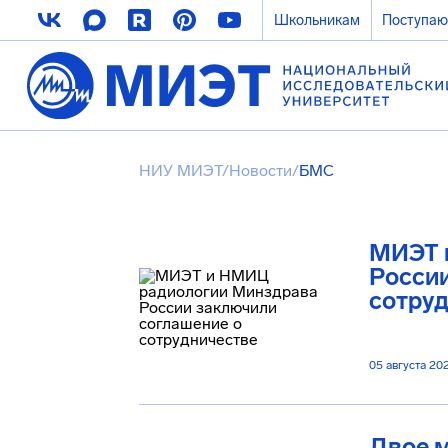
Школьникам
Поступа
НИУ МИЭТ
/
Новости
/
БМС
МИЭТ 
Росси
сотру
05 августа 20
Двое 