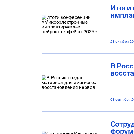
Итоги
импла
28 октября 2
В Росс
восст
08 сентября 
Сотру
форум