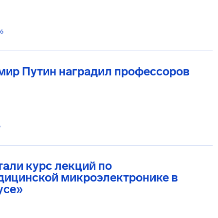
26
мир Путин наградил профессоров
6
али курс лекций по
дицинской микроэлектронике в
усе»