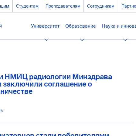
ющим
Студентам
Преподавателям
Сотрудникам
Партн
Университет
Образование
Наука и иннов
и НМИЦ радиологии Минздрава
и заключили соглашение о
дничестве
26
миэтовцев стали победителями