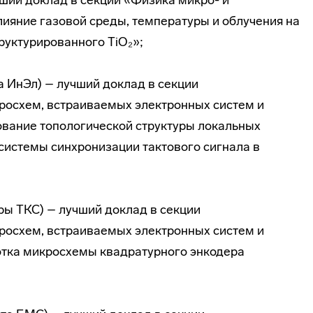
ший доклад в секции «Физика микро- и
ияние газовой среды, температуры и облучения на
руктурированного TiO₂»;
а ИнЭл) – лучший доклад в секции
росхем, встраиваемых электронных систем и
ование топологической структуры локальных
системы синхронизации тактового сигнала в
ры ТКС) – лучший доклад в секции
росхем, встраиваемых электронных систем и
отка микросхемы квадратурного энкодера