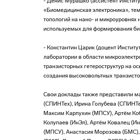
- Денис Мурашко (ассистент Инстит
«Биомедицинская электроника», т
топологий на нано- и микроуровнях 
используемых для формирования би
- Константин Царик (доцент Инстит
лаборатории в области микроэлектр
транзисторных гетероструктур на о
создания высоковольтных транзисто
Свои доклады также представили м
(СПИНТех), Ирина Голубева (СПИНТе
Максим Карпухин (МПСУ), Артём Ко
Колупаев (ИнЭл), Артём Ковалец (И
(МПСУ), Анастасия Морозова (БМС),