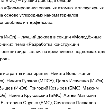
ута БМС) – лучший доклад в секции
ема «Формирование сложных атомно-молекулярных
на основе углеродных наноматериалов,
оподобных интерфейсов»;
ута ИнЭл) – лучший доклад в секции «Молодёжные
оники», тема «Разработка конструкции
снове нитрида галлия на кремниевых подложках для
ров».
агистранты и аспиранты: Никита Вологжанин
х), Никита Гуржов (МПСУ), Дарья Исаченко (ИнЭл),
бышев (ИнЭл), Григорий Козырев (БМС), Максим
нЭл), Никита Круковский (БМС), Артём Матюхин
 Екатерина Оцупко (БМС), Святослав Паскалов