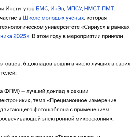
ки Институтов
БМС
,
ИнЭл
,
МПСУ
,
НМСТ
,
ПМТ
,
частие в
Школе молодых учёных
, которая
-технологическом университете «Сириус» в рамках
ника 2025»
. В этом году в мероприятии приняли
товцев, 6 докладов вошли в число лучших в своих
телей:
та ФПМ) – лучший доклад в секции
лектроники», тема «Прецизионное измерение
сдвигающего фотошаблона с применением
росвечивающей электронной микроскопии»;