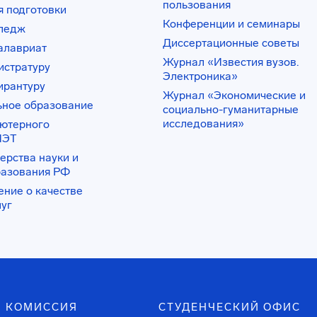
пользования
 подготовки
Конференции и семинары
лледж
Диссертационные советы
алавриат
Журнал «Известия вузов.
истратуру
Электроника»
ирантуру
Журнал «Экономические и
ьное образование
социально-гуманитарные
исследования»
ьютерного
ИЭТ
ерства науки и
разования РФ
ение о качестве
луг
 КОМИССИЯ
СТУДЕНЧЕСКИЙ ОФИС