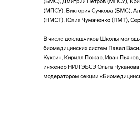
(БМС), Дмитрий Петров (МПСУ), Кри
(МПСУ), Виктория Сучкова (БМС), А
(НМСТ), Юлия Чумаченко (ПМТ), Сер
В числе докладчиков Школы молоды
биомедицинских систем Павел Васи
Куксин, Кирилл Пожар, Иван Пьянов
инженер НИЛ ЭБСЭ Ольга Чуканова.
модератором секции «Биомедицинск