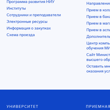
Программа развития НИУ
Направления
Институты
Прием в ко
Сотрудники и преподаватели
Прием в бак
Электронные ресурсы
Прием в маг
Информация о закупках
Прием в асп
Схема проезда
Дополнител
Центр комп
обучения М
Сайт Минист
высшего об
Оставить мн
оказания ус
УНИВЕРСИТЕТ
ПРИЕМНАЯ