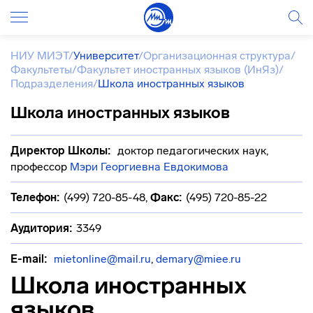
НИУ МИЭТ
/
Университет
/
Организационная структура
/
Факультеты
/
Факультет иностранных языков (ИнЯз)
/
Подразделения
/
Школа иностранных языков
Школа иностранных языков
Директор Школы:
доктор педагогических наук,
профессор
Мэри Георгиевна Евдокимова
Телефон:
(499) 720-85-48
,
Факс:
(495) 720-85-22
Аудитория:
3349
E-mail:
mietonline@mail.ru
,
demary@miee.ru
Школа иностранных
языков