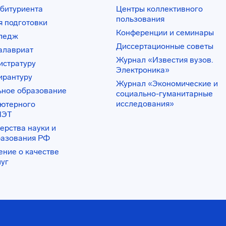
битуриента
Центры коллективного
пользования
 подготовки
Конференции и семинары
лледж
Диссертационные советы
алавриат
Журнал «Известия вузов.
истратуру
Электроника»
ирантуру
Журнал «Экономические и
ьное образование
социально-гуманитарные
исследования»
ьютерного
ИЭТ
ерства науки и
разования РФ
ение о качестве
луг