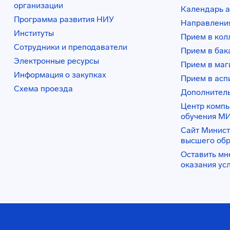
организации
Календарь а
Программа развития НИУ
Направления
Институты
Прием в ко
Сотрудники и преподаватели
Прием в бак
Электронные ресурсы
Прием в маг
Информация о закупках
Прием в асп
Схема проезда
Дополнител
Центр комп
обучения М
Сайт Минист
высшего об
Оставить мн
оказания ус