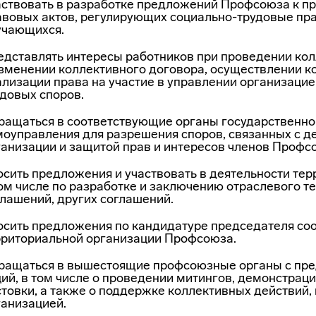
аствовать в разработке предложений Профсоюза к п
авовых актов, регулирующих соци­ально-трудовые пр
учающихся.
едставлять интересы работников при проведении кол
изменении коллективного договора, осуществлении ко
лиза­ции права на участие в управлении организаци
удовых споров.
ращаться в соответствующие органы государственной
моуправления для разрешения споров, связан­ных с 
ганизации и защи­той прав и интересов членов Профс
осить предложения и участвовать в деятельности те
ом числе по разработке и заклю­чению отраслевого 
глашений, других соглашений.
осить предложения по кандидатуре председателя со
рриториальной организации Профсоюза.
ращаться в вышестоящие профсоюзные органы с пре
ий, в том числе о проведении митингов, демонстраци
стовки, а также о поддержке коллективных действий
ганизацией.