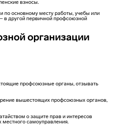
ленские взносы.
и по ос­новному месту работы, учебы или
— в другой первичной профсоюзной
юзной организации
естоящие профсоюзные органы, отзывать
трение вышестоящих профсоюзных органов,
айс­твом о защите прав и интересов
х местного самоуправления.