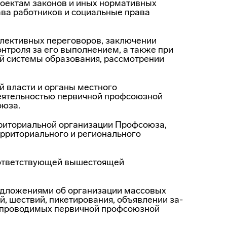
роектам законов и иных нормативных
ава работников и социальные права
лектив­ных переговоров, заключении
нтроля за его выполнением, а также при
ей системы образова­ния, рассмотрении
 власти и органы местного
деятельностью первичной профсоюзной
оюза.
рритори­альной организации Профсоюза,
территориального и регионального
ответс­твующей вышестоящей
дло­жениями об организации массовых
й, шествий, пикетирования, объявлении за­
, проводимых первичной профсоюзной