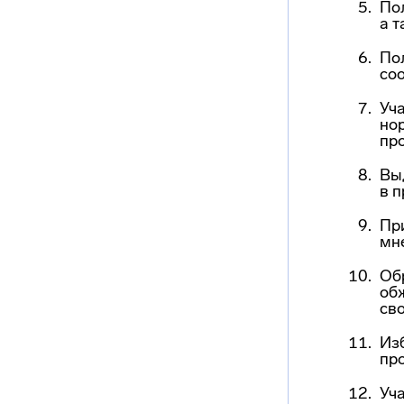
По
а 
По
со
Уч
но
про
Вы
в 
При
мн
Об
об
св
Из
пр
Уча