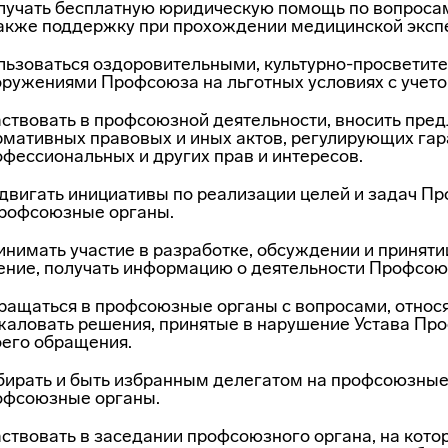
лучать бесплатную юридическую помощь по вопросам
также поддержку при прохож­дении медицинской экспе
льзоваться оздоровительными,
культурно-просветит
оружениями Профсоюза на льгот­ных условиях с учет
аствовать в профсоюзной деятельности, вносить пре
рмативных правовых и иных актов, ре­гулирующих га
фессиональ­ных и других прав и интересов.
двигать инициативы по реализации целей и задач Пр
профсоюзные органы.
нимать участие в разработке, обсуждении и принятии
ение, получать информацию о деятельности Профсою
ращаться в профсоюзные органы с вопросами, относя
жаловать решения, принятые в нарушение Устава Проф
оего обращения.
бирать и быть избранным делегатом на профсоюзные 
офсоюзные органы.
ствовать в заседании профсоюзного органа, на кото