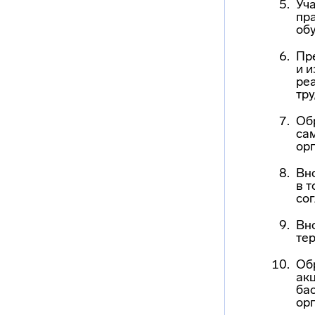
Уч
пр
об
Пр
и 
реа
тр
Об
са
ор
Вн
в т
со
Вн
те
Об
акц
ба
ор