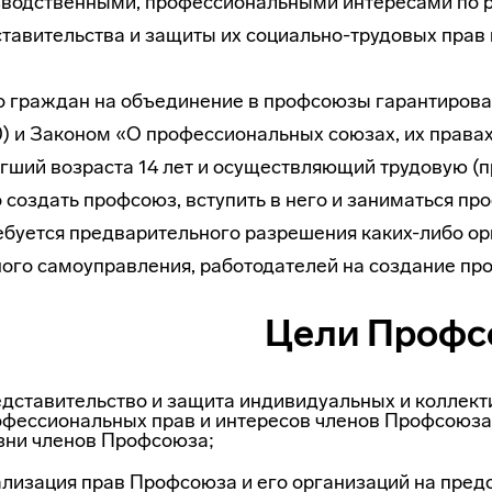
водственными, профессиональными интересами по ро
тавительства и защиты их
социально-трудовых
прав 
 граждан на объединение в профсоюзы гарантирова
30) и Законом «О профессиональных союзах, их правах 
гший возраста 14 лет и осуществляющий трудовую (
 создать профсоюз, вступить в него и заниматься п
ебуется предварительного разрешения
каких-либо
ор
ого самоуправления, работодателей на создание про
Цели Профс
дставительство и защита индивидуальных и коллект
офессиональных прав и интересов чле­нов Профсоюз
зни членов Профсоюза;
лизация прав Профсоюза и его организаций на предс