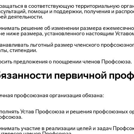
ращаться в соответствующую территориальную орган
нсультаций, помощи и поддержки, получения и распр
ей деятельности.
инимать решение об изменении размера ежемесячног
не ниже размера, установленного на­стоящим Уставо
танавливать льготный размер членского профсоюзного
ты, стипендии.
осить предложения о поощрении членов Профсоюза.
язанности первичной про
чная профсоюзная организация обязана:
полнять Устав Профсоюза и решения профсоюзных орг
офсоюза.
инимать участие в реализации целей и задач Профсою
интересов членов Профсоюза.