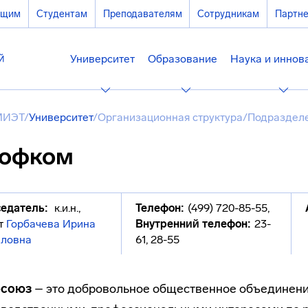
ющим
Студентам
Преподавателям
Сотрудникам
Партн
Университет
Образование
Наука и иннов
МИЭТ
/
Университет
/
Организационная структура
/
Подразделе
офком
едатель:
к.и.н.,
Телефон:
(499) 720-85-55
,
т
Горбачева Ирина
Внутренний телефон:
23-
ловна
61, 28-55
союз
– это добровольное общественное объединени