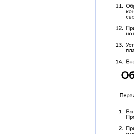
Об
ко
сво
Пр
но 
Ус
пла
Вн
Об
Перви
Вы
Пр
Пр
и 