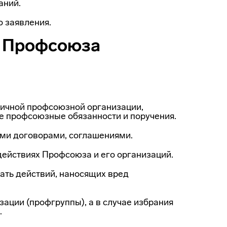
аний.
 за­явления.
а Профсоюза
вичной профсоюзной организации,
е профсоюзные обязанности и поручения.
ми дого­ворами, соглашениями.
действиях Профсоюза и его организаций.
ать дейс­твий, наносящих вред
ации (профгруппы), а в случае избрания
.