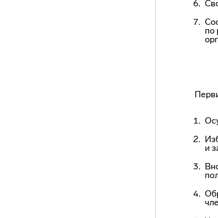
Св
Сос
по
ор
Перви
Ос
Из
и з
Вн
пол
Об
чл