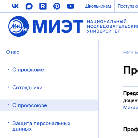
Школьникам
Поступа
О нас
НИУ 
Пр
О профкоме
Сотрудники
Предс
доцен
О профсоюзе
Михай
Защита персональных
данных
Проф