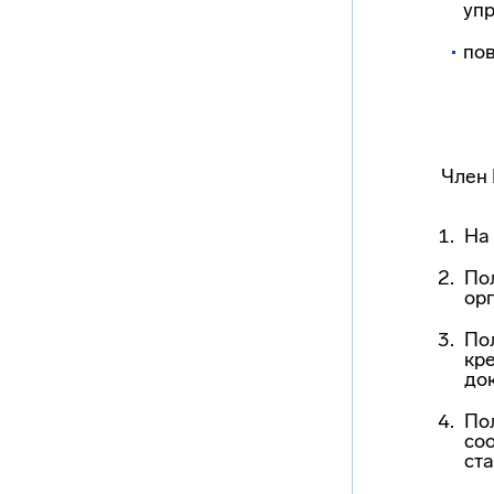
упр
по
Член 
На
По
ор
По
кре
до
По
со
ст