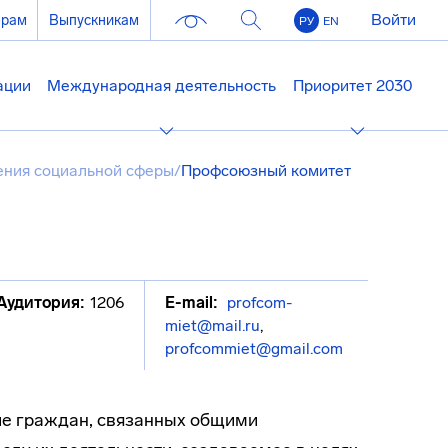
Войти
ерам
Выпускникам
РУ
EN
ации
Международная деятельность
Приоритет 2030
ния социальной сферы
/
Профсоюзный комитет
Аудитория:
1206
E-mail:
profcom-
miet@mail.ru
,
profcommiet@gmail.com
е граждан, связанных общими