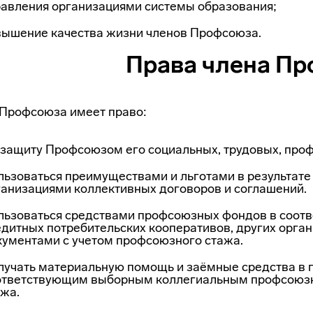
авления организациями систе­мы образования;
вышение качества жизни членов Профсоюза.
Права члена П
Профсоюза имеет право:
 защиту Профсоюзом его социальных, трудовых, профе
льзоваться преимуществами и льготами в результате
ганизациями коллективных договоров и соглашений.
льзоваться средствами профсоюзных фондов в соотве
дитных потребительских кооперати­вов, других орган
кументами с учетом профсоюзного стажа.
лучать материальную помощь и заёмные средства в 
ответствующим выборным коллегиаль­ным профсоюзн
ажа.