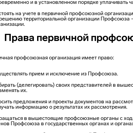
оевременно и в установленном порядке уплачивать ч
тоять на учете в первичной профсоюзной организаци
 решению территориальной орга­низации Профсоюза 
ганизации.
Права первичной профсо
чная профсоюзная организация имеет право:
уществлять прием и исключение из Профсоюза.
бирать (делегировать) своих представителей в выш
аменять их.
осить предложения и проекты документов на рассмо
учать информацию о ре­зультатах их рассмотрения.
ращаться в вышестоящие профсоюзные органы с ходат
енов Профсоюза в государствен­ных органах и органа