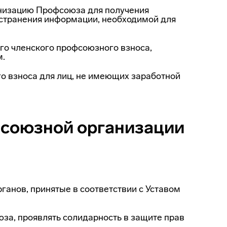
иза­цию Профсоюза для получения
остранения информации, необходимой для
о член­ского профсоюзного взноса,
м.
 взно­са для лиц, не имеющих заработной
фсоюзной организации
анов, принятые в соответствии с Уставом
за, про­являть солидарность в защите прав