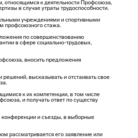
, отно­сящимся к деятельности Профсоюза,
ртизы в случае утраты трудоспособности.
ельными
учреждениями и спортивными
ом профсоюзного стажа.
дложе­ния по совершенствованию
рантии в сфере
социально-трудовых
,
офсою­за, вносить предложения
 реше­ний, высказывать и отстаивать свое
за.
щимися к их компетенции, в том числе
союза, и получать ответ по существу
конфе­ренции и съезды, в выборные
ром рас­сматривается его заявление или