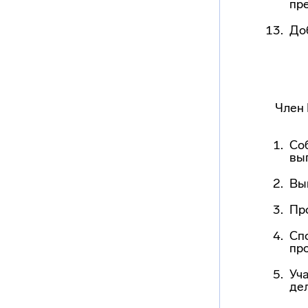
пр
До
Член 
Со
вы
Вы
Пр
Спо
пр
Уч
де