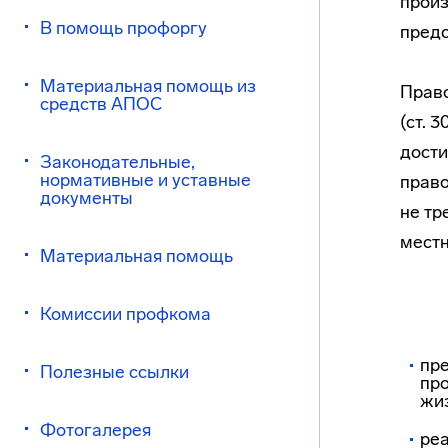
произ
В помощь профоргу
предс
Материальная помощь из
Право
средств АПОС
(ст. 
дости
Законодательные,
нормативные и уставные
право
документы
не тр
местн
Материальная помощь
Комиссии профкома
пре
Полезные ссылки
пр
жи
Фотогалерея
реа