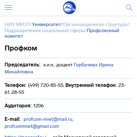
НИУ МИЭТ
/
Университет
/
Организационная структура
/
Подразделения социальной сферы
/
Профсоюзный
комитет
Профком
Председатель:
к.и.н., доцент
Горбачева Ирина
Михайловна
Телефон:
(499) 720-85-55
,
Внутренний телефон:
23-
61, 28-55
Аудитория:
1206
E-mail:
profcom-miet@mail.ru
,
profcommiet@gmail.com