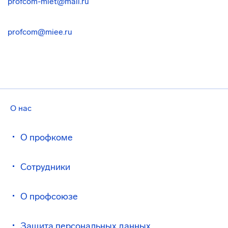
profcom-miet@mail.ru
profcom@miee.ru
О нас
О профкоме
Сотрудники
О профсоюзе
Защита персональных данных