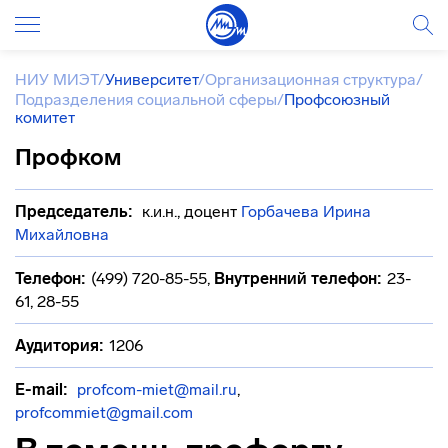
НИУ МИЭТ
/
Университет
/
Организационная структура
/
Подразделения социальной сферы
/
Профсоюзный
комитет
Профком
Председатель:
к.и.н., доцент
Горбачева Ирина
Михайловна
Телефон:
(499) 720-85-55
,
Внутренний телефон:
23-
61, 28-55
Аудитория:
1206
E-mail:
profcom-miet@mail.ru
,
profcommiet@gmail.com