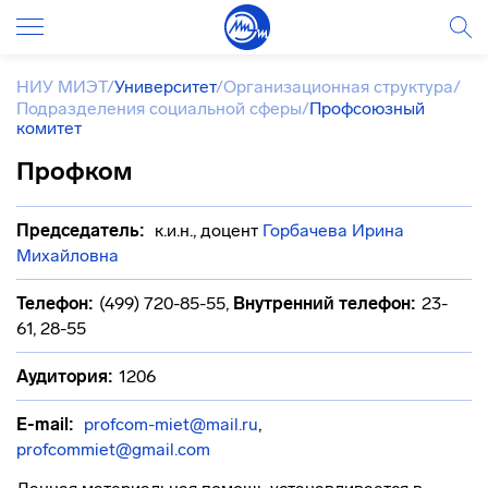
НИУ МИЭТ
/
Университет
/
Организационная структура
/
Подразделения социальной сферы
/
Профсоюзный
комитет
Профком
Председатель:
к.и.н., доцент
Горбачева Ирина
Михайловна
Телефон:
(499) 720-85-55
,
Внутренний телефон:
23-
61, 28-55
Аудитория:
1206
E-mail:
profcom-miet@mail.ru
,
profcommiet@gmail.com