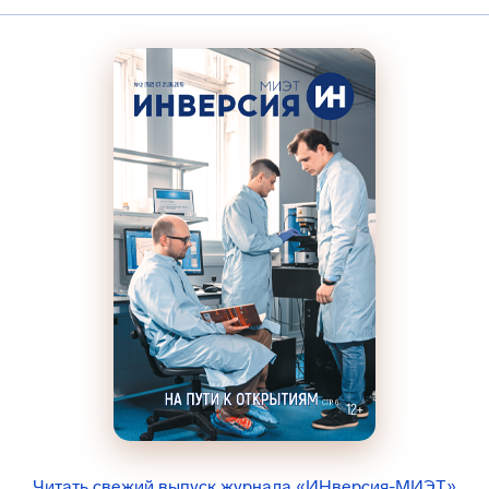
Читать свежий выпуск журнала «ИНверсия-МИЭТ»