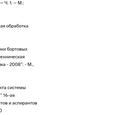
 Ч. 1. – М.:
вая обработка
вки бортовых
техническая
 - 2008": - М.,
кта системы
" 16-ая
тов и аспирантов
0