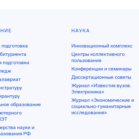
АНИЕ
НАУКА
 подготовка
Инновационный комплекс
битуриента
Центры коллективного
пользования
 подготовки
Конференции и семинары
лледж
Диссертационные советы
алавриат
Журнал «Известия вузов.
истратуру
Электроника»
ирантуру
Журнал «Экономические и
ьное образование
социально-гуманитарные
исследования»
ьютерного
ИЭТ
ерства науки и
разования РФ