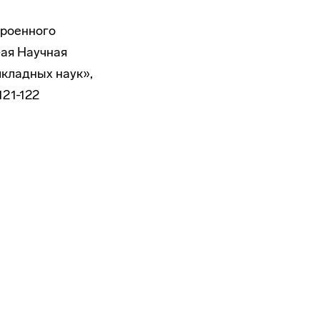
троенного
-ая Научная
кладных наук»,
121-122