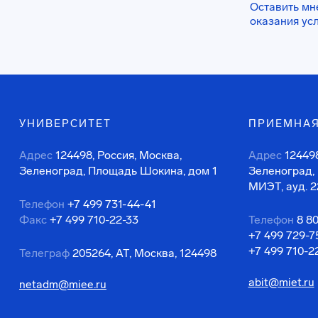
Оставить мн
оказания ус
УНИВЕРСИТЕТ
ПРИЕМНАЯ
Адрес
124498, Россия, Москва,
Адрес
124498
Зеленоград, Площадь Шокина, дом 1
Зеленоград,
МИЭТ, ауд. 2
Телефон
+7 499 731-44-41
Факс
+7 499 710-22-33
Телефон
8 8
+7 499 729-7
+7 499 710-2
Телеграф
205264, АТ, Москва, 124498
abit@miet.ru
netadm@miee.ru