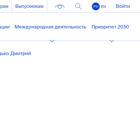
Войти
ерам
Выпускникам
РУ
EN
ации
Международная деятельность
Приоритет 2030
дько Дмитрий