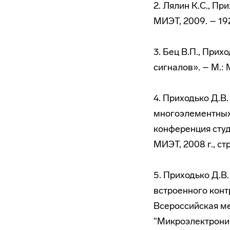
2. Лялин К.С., При
МИЭТ, 2009. – 192
3. Бец В.П., При
сигналов». – М.: М
4. Приходько Д.В
многоэлементных
конференция студ
МИЭТ, 2008 г., стр
5. Приходько Д.В
встроенного кон
Всероссийская ме
"Микроэлектроника