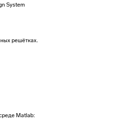
gn System
нных решётках.
среде Matlab: