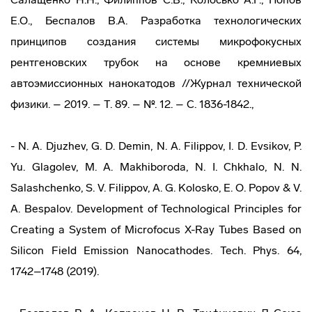
Е.О., Беспалов B.A. Разработка технологических
принципов создания системы микрофокусных
рентгеновских трубок на основе кремниевых
автоэмиссионных нанокатодов //Журнал технической
физики. – 2019. – Т. 89. – №. 12. – С. 1836-1842.,
- N. A. Djuzhev, G. D. Demin, N. A. Filippov, I. D. Evsikov, P.
Yu. Glagolev, M. A. Makhiboroda, N. I. Chkhalo, N. N.
Salashchenko, S. V. Filippov, A. G. Kolosko, E. O. Popov & V.
A. Bespalov. Development of Technological Principles for
Creating a System of Microfocus X-Ray Tubes Based on
Silicon Field Emission Nanocathodes. Tech. Phys. 64,
1742–1748 (2019).