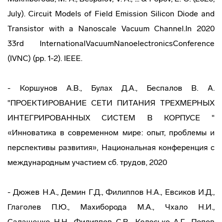
July). Circuit Models of Field Emission Silicon Diode and
Transistor with a Nanoscale Vacuum Channel.In 2020
33rd InternationalVacuumNanoelectronicsConference
(IVNC) (pp. 1-2). IEEE.
- Коршунов А.В., Булах Д.А., Беспалов В. А.
"ПРОЕКТИРОВАНИЕ СЕТИ ПИТАНИЯ ТРЕХМЕРНЫХ
ИНТЕГРИРОВАННЫХ СИСТЕМ В КОРПУСЕ "
«Инноватика в современном мире: опыт, проблемы и
перспективы развития», Национальная конференция с
международным участием сб. трудов, 2020
- Дюжев Н.А., Демин Г.Д., Филиппов Н.А., Евсиков И.Д.,
Глаголев П.Ю., Махиборода М.А., Чхало Н.И.,
Салащенко Н.Н., Филиппов С.В., Колосько А.Г., Попов