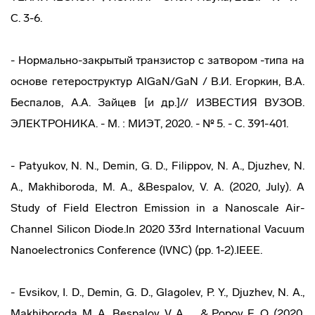
С. 3-6.
- Нормально-закрытый транзистор с затвором -типа на
основе гетероструктур AlGaN/GaN / В.И. Егоркин, В.А.
Беспалов, А.А. Зайцев [и др.]// ИЗВЕСТИЯ ВУЗОВ.
ЭЛЕКТРОНИКА. - М. : МИЭТ, 2020. - № 5. - С. 391-401.
- Patyukov, N. N., Demin, G. D., Filippov, N. A., Djuzhev, N.
A., Makhiboroda, M. A., &Bespalov, V. A. (2020, July). A
Study of Field Electron Emission in a Nanoscale Air-
Channel Silicon Diode.In 2020 33rd International Vacuum
Nanoelectronics Conference (IVNC) (pp. 1-2).IEEE.
- Evsikov, I. D., Demin, G. D., Glagolev, P. Y., Djuzhev, N. A.,
Makhiboroda, M. A., Bespalov, V. A., ... & Popov, E. O. (2020,