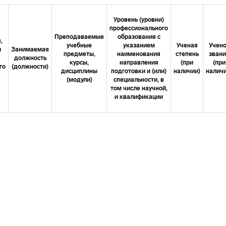
Уровень (уровни)
профессионального
Преподаваемые
образования с
,
учебные
указанием
Ученая
Учен
и
Занимаемая
предметы,
наименования
степень
зван
должность
курсы,
направления
(при
(при
го
(должности)
дисциплины
подготовки и (или)
наличии)
наличи
(модули)
специальности, в
том числе научной,
и квалификации