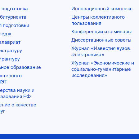
 подготовка
Инновационный комплекс
битуриента
Центры коллективного
пользования
 подготовки
Конференции и семинары
лледж
Диссертационные советы
алавриат
Журнал «Известия вузов.
истратуру
Электроника»
ирантуру
Журнал «Экономические и
ьное образование
социально-гуманитарные
исследования»
ьютерного
ИЭТ
ерства науки и
разования РФ
ение о качестве
луг