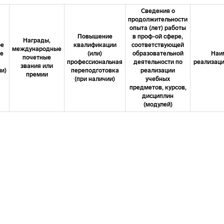
Сведения о
продолжительности
опыта (лет) работы
Повышение
в проф-ой сфере,
Награды,
ое
квалификации
соответствующей
международные
ие
(или)
образовательной
Наи
почетные
профессиональная
деятельности по
реализаци
звания или
и)
переподготовка
реализации
премии
(при наличии)
учебных
предметов, курсов,
дисциплин
(модулей)