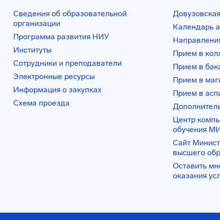
Сведения об образовательной
Довузовская
организации
Календарь а
Программа развития НИУ
Направления
Институты
Прием в ко
Сотрудники и преподаватели
Прием в бак
Электронные ресурсы
Прием в маг
Информация о закупках
Прием в асп
Схема проезда
Дополнител
Центр комп
обучения М
Сайт Минист
высшего об
Оставить мн
оказания ус