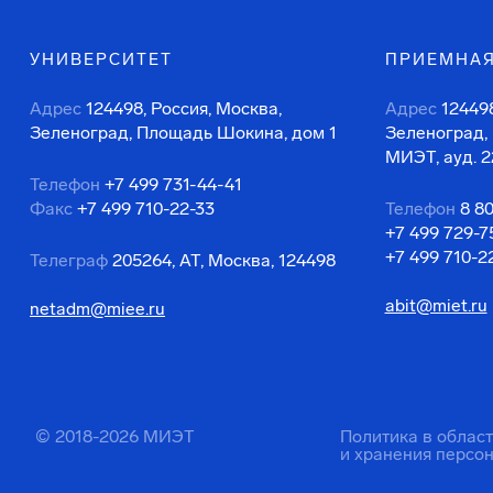
УНИВЕРСИТЕТ
ПРИЕМНАЯ
Адрес
124498, Россия, Москва,
Адрес
124498
Зеленоград, Площадь Шокина, дом 1
Зеленоград,
МИЭТ, ауд. 2
Телефон
+7 499 731-44-41
Факс
+7 499 710-22-33
Телефон
8 8
+7 499 729-7
+7 499 710-2
Телеграф
205264, АТ, Москва, 124498
abit@miet.ru
netadm@miee.ru
© 2018-2026 МИЭТ
Политика в облас
и хранения персо