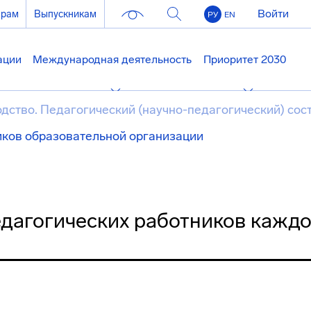
Войти
ерам
Выпускникам
РУ
EN
ации
Международная деятельность
Приоритет 2030
дство. Педагогический (научно-педагогический) сос
иков образовательной организации
дагогических работников кажд