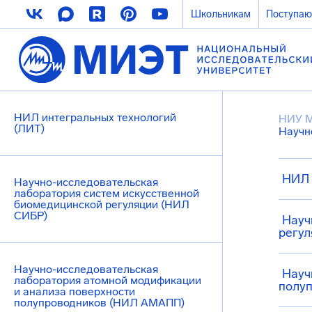
Школьникам
Поступа
НИЛ интегральных технологий
НИУ 
(ЛИТ)
Научн
НИЛ 
Научно-исследовательская
лаборатория систем искусственной
биомедицинской регуляции (НИЛ
СИБР)
Науч
регу
Научно-исследовательская
Науч
лаборатория атомной модификации
полу
и анализа поверхности
полупроводников (НИЛ АМАПП)