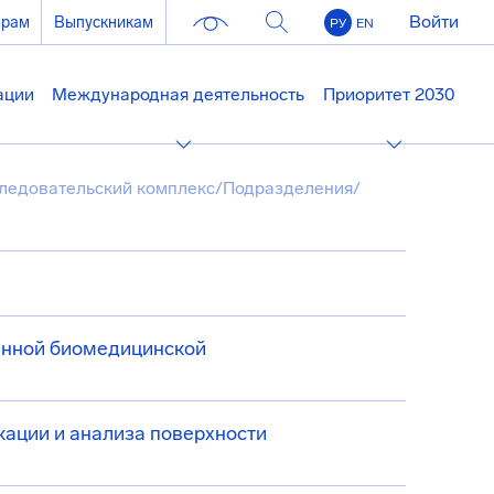
Войти
ерам
Выпускникам
РУ
EN
ации
Международная деятельность
Приоритет 2030
ледовательский комплекс
/
Подразделения
/
енной биомедицинской
ации и анализа поверхности