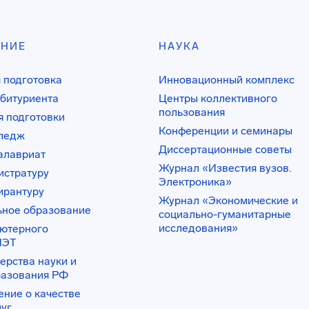
АНИЕ
НАУКА
 подготовка
Инновационный комплекс
битуриента
Центры коллективного
пользования
 подготовки
Конференции и семинары
лледж
Диссертационные советы
алавриат
Журнал «Известия вузов.
истратуру
Электроника»
ирантуру
Журнал «Экономические и
ьное образование
социально-гуманитарные
исследования»
ьютерного
ИЭТ
ерства науки и
разования РФ
ение о качестве
луг