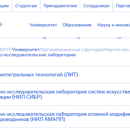
ющим
Студентам
Преподавателям
Сотрудникам
Партн
Университет
Образование
Наука и иннов
МИЭТ
/
Университет
/
Организационная структура
/
Научно-исс
о-исследовательские лаборатории
интегральных технологий (ЛИТ)
но-исследовательская лаборатория систем искусств
ляции (НИЛ СИБР)
но-исследовательская лаборатория атомной модифик
проводников (НИЛ АМАПП)