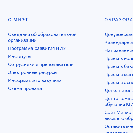
О МИЭТ
ОБРАЗОВ
Сведения об образовательной
Довузовская
организации
Календарь а
Программа развития НИУ
Направления
Институты
Прием в ко
Сотрудники и преподаватели
Прием в бак
Электронные ресурсы
Прием в маг
Информация о закупках
Прием в асп
Схема проезда
Дополнител
Центр комп
обучения М
Сайт Минист
высшего об
Оставить мн
оказания ус