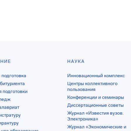
АНИЕ
НАУКА
 подготовка
Инновационный комплекс
битуриента
Центры коллективного
пользования
 подготовки
Конференции и семинары
лледж
Диссертационные советы
алавриат
Журнал «Известия вузов.
истратуру
Электроника»
ирантуру
Журнал «Экономические и
ьное образование