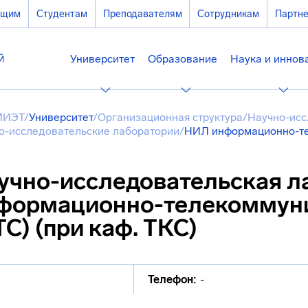
ющим
Студентам
Преподавателям
Сотрудникам
Партн
Университет
Образование
Наука и иннов
МИЭТ
/
Университет
/
Организационная структура
/
Научно-исс
о-исследовательские лаборатории
/
НИЛ информационно-тел
учно-исследовательская л
формационно-телекоммун
ТС) (при каф. ТКС)
Телефон:
-