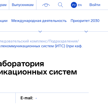
Войти
ерам
Выпускникам
РУ
EN
ации
Международная деятельность
Приоритет 2030
ледовательский комплекс
/
Подразделения
/
екоммуникационных систем (ИТС) (при каф.
аборатория
икационных систем
E-mail:
-