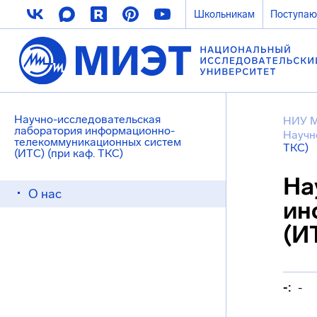
Школьникам
Поступа
Научно-исследовательская
НИУ 
лаборатория информационно-
Научн
телекоммуникационных систем
ТКС)
(ИТС) (при каф. ТКС)
На
О нас
ин
(И
-:
-