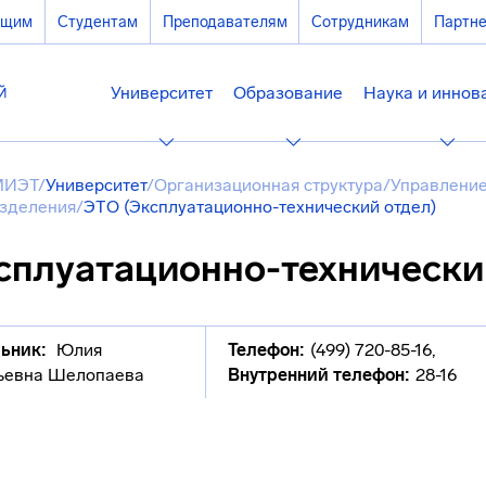
ющим
Студентам
Преподавателям
Сотрудникам
Партн
Университет
Образование
Наука и иннов
МИЭТ
/
Университет
/
Организационная структура
/
Управление
зделения
/
ЭТО (Эксплуатационно-технический отдел)
сплуатационно-технически
ьник:
Юлия
Телефон:
(499) 720-85-16
,
ьевна Шелопаева
Внутренний телефон:
28-16