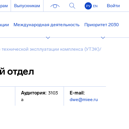
Войти
ерам
Выпускникам
РУ
EN
ации
Международная деятельность
Приоритет 2030
 технической эксплуатации комплекса (УТЭК)
/
й отдел
Аудитория:
3103
E-mail:
а
dwe@miee.ru