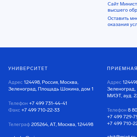
Сайт Минист
высшего об
Оставить мн
оказания ус
УНИВЕРСИТЕТ
ПРИЕМНАЯ
Адрес
124498, Россия, Москва,
Адрес
124498
Зеленоград, Площадь Шокина, дом 1
Зеленоград,
МИЭТ, ауд. 2
Телефон
+7 499 731-44-41
Факс
+7 499 710-22-33
Телефон
8 8
+7 499 729-7
+7 499 710-2
Телеграф
205264, АТ, Москва, 124498
abit@miet.ru