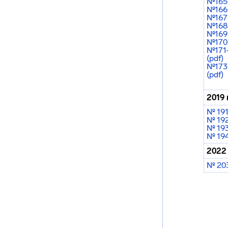
№165 
№166 
№167 
№168 
№169 
№170 
№171-
(pdf)
№173-
(pdf)
2019 
№ 191
№ 192
№ 193
№ 194
2022
№ 203