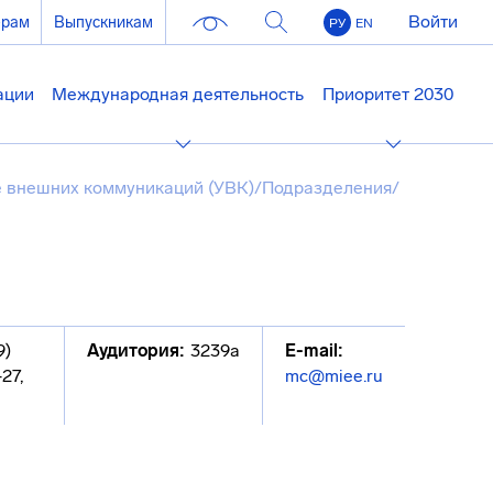
Войти
ерам
Выпускникам
РУ
EN
ации
Международная деятельность
Приоритет 2030
 внешних коммуникаций (УВК)
/
Подразделения
/
9)
Аудитория:
3239а
E-mail:
27,
mc@miee.ru