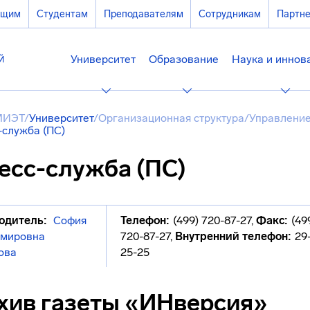
ющим
Студентам
Преподавателям
Сотрудникам
Партн
Университет
Образование
Наука и иннов
МИЭТ
/
Университет
/
Организационная структура
/
Управление
-служба (ПС)
есс-служба (ПС)
одитель:
София
Телефон:
(499) 720-87-27
,
Факс:
(49
мировна
720-87-27
,
Внутренний телефон:
29-
ова
25-25
хив газеты «ИНверсия»