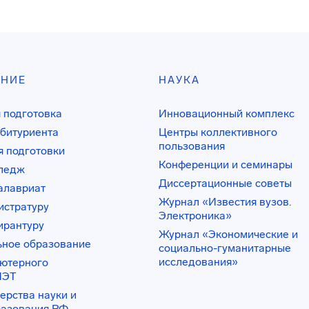
АНИЕ
НАУКА
 подготовка
Инновационный комплекс
битуриента
Центры коллективного
пользования
 подготовки
Конференции и семинары
лледж
Диссертационные советы
алавриат
Журнал «Известия вузов.
истратуру
Электроника»
ирантуру
Журнал «Экономические и
ьное образование
социально-гуманитарные
исследования»
ьютерного
ИЭТ
ерства науки и
разования РФ