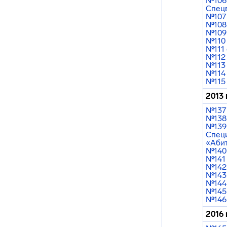
№106 
Спец
№107 
№108 
№109 
№110 
№111 
№112 
№113 
№114 
№115 
2013 
№137 
№138 
№139 
Спец
«Абит
№140 
№141 
№142 
№143 
№144 
№145 
№146 
2016 