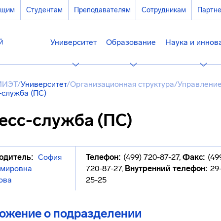
ющим
Студентам
Преподавателям
Сотрудникам
Партн
Университет
Образование
Наука и иннов
МИЭТ
/
Университет
/
Организационная структура
/
Управление
-служба (ПС)
есс-служба (ПС)
одитель:
София
Телефон:
(499) 720-87-27
,
Факс:
(49
мировна
720-87-27
,
Внутренний телефон:
29-
ова
25-25
ожение о подразделении