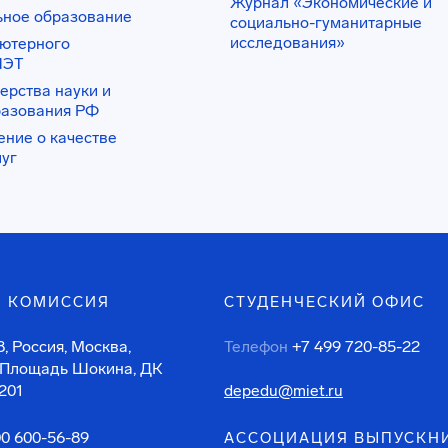
Журнал «Экономические и
ьное образование
социально-гуманитарные
исследования»
ьютерного
ИЭТ
ерства науки и
разования РФ
ение о качестве
луг
 КОМИССИЯ
СТУДЕНЧЕСКИЙ ОФИС
, Россия, Москва,
Телефон
+7 499 720-85-22
 Площадь Шокина, ДК
201
depedu@miet.ru
00 600-56-89
АССОЦИАЦИЯ ВЫПУСКН