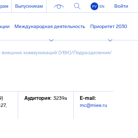
Войти
ерам
Выпускникам
РУ
EN
ации
Международная деятельность
Приоритет 2030
 внешних коммуникаций (УВК)
/
Подразделения
/
9)
Аудитория:
3239а
E-mail:
27,
mc@miee.ru