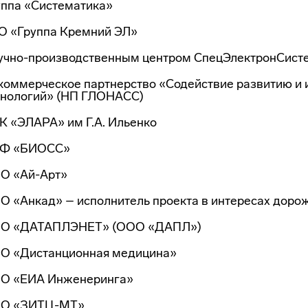
уппа «Систематика»
О «Группа Кремний ЭЛ»
учно-производственным центром СпецЭлектронСист
коммерческое партнерство «Содействие развитию и
хнологий» (НП ГЛОНАСС)
К «ЭЛАРА» им Г.А. Ильенко
Ф «БИОСС»
О «Ай-Арт»
О «Анкад» – исполнитель проекта в интересах доро
О «ДАТАПЛЭНЕТ» (ООО «ДАПЛ»)
О «Дистанционная медицина»
О «ЕИА Инженеринга»
О «ЗИТЦ-МТ»