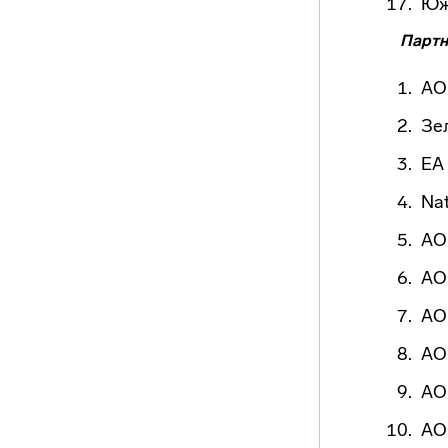
Юж
Партн
АО
Зе
EA 
Nat
АО
АО
АО
АО
АО
АО