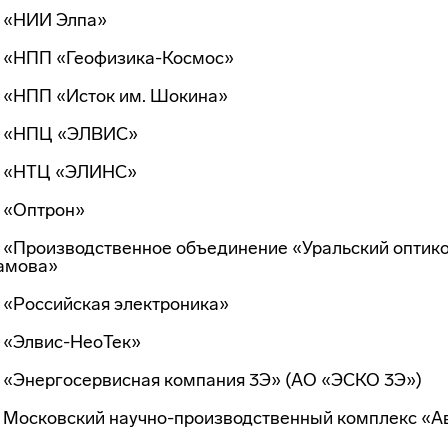
 «НИИ Элпа»
 «НПП «Геофизика-Космос»
 «НПП «Исток им. Шокина»
 «НПЦ «ЭЛВИС»
 «НТЦ «ЭЛИНС»
 «Оптрон»
 «Производственное объединение «Уральский оптико-
амова»
 «Российская электроника»
 «Элвис-НеоТек»
 «Энергосервисная компания 3Э» (АО «ЭСКО 3Э»)
 Московский научно-производственный комплекс «Ав