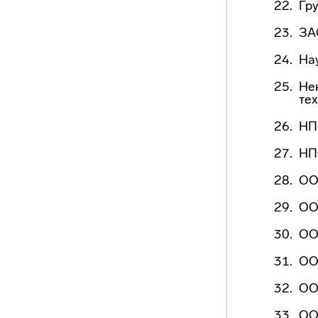
Гр
ЗА
На
Не
те
НП
НП
ОО
ОО
ОО
ОО
ОО
ОО