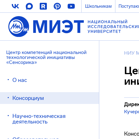
Школьникам
Поступа
Центр компетенций национальной
НИУ 
технологической инициативы
«Сенсорика»
Це
ин
О нас
Консорциум
Дирек
Кучер
Научно-техническая
деятельность
Консо