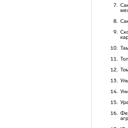
Са
ме
Са
Ско
ка
Та
То
То
Ул
Ун
Ур
Фе
аг