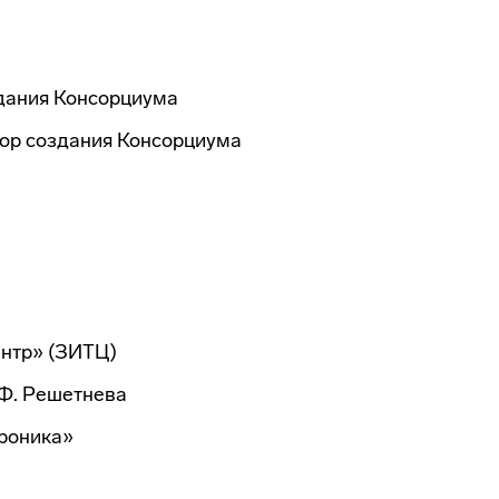
дания Консорциума
тор создания Консорциума
ентр» (ЗИТЦ)
Ф. Решетнева
роника»