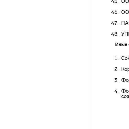
ОО
ОО
ПА
УП
Иные 
Со
Ко
Фо
Фо
со