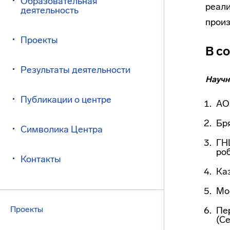
Образовательная
реали
деятельность
произ
Проекты
В с
Результаты деятельности
Научн
Публикации о центре
АО
Бр
Символика Центра
ГН
ро
Контакты
Ка
Мо
Проекты
Пе
(С