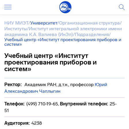
НИУ МИЭТ
/
Университет
/
Организационная структура
/
Институты
/
Институт интегральной электроники имени
академика К.А. Валиева (ИнЭл)
/
Подразделения
/
Учебный центр «Институт проектирования приборов и
систем»
Учебный центр «Институт
проектирования приборов и
систем»
Ректор:
Академик РАН, д.т.н., профессор
Юрий
Александрович Чаплыгин
Телефон:
(499) 710-19-65
,
Внутренний телефон:
25-
51
Аудитория:
4238